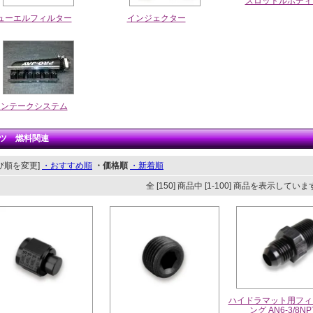
スロットルボディ
ューエルフィルター
インジェクター
インテークシステム
ツ 燃料関連
び順を変更]
・おすすめ順
・価格順
・新着順
全 [150] 商品中 [1-100] 商品を表示してい
ハイドラマット用フィ
ング AN6-3/8NP