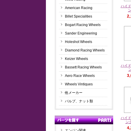
ハイ
American Racing
ン
2
Billet Specialities
Bogart Racing Wheels
Sander Engineering
Holeshot Wheels
Diamond Racing Wheels
Keizer Wheels
ハイ
Bassett Racing Wheels
ン
3
Aero Race Wheels
Wheels Vintiques
他メーカー
バルブ、ナット類
ハイ
ング
4
エンジン関連