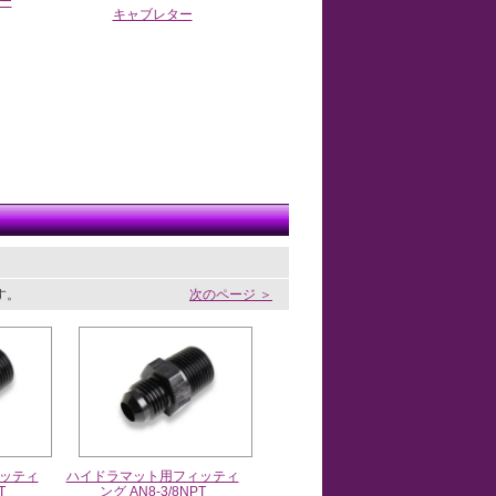
ー
キャブレター
ます。
次のページ ＞
ッティ
ハイドラマット用フィッティ
T
ング AN8-3/8NPT