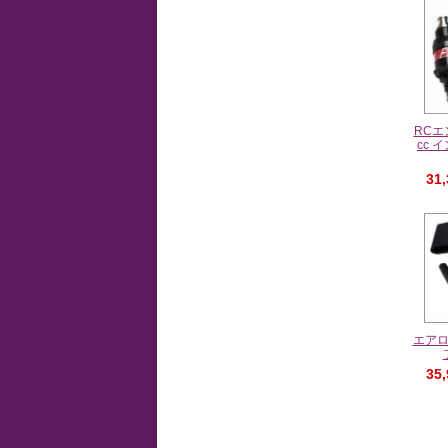
RCエ
cc
31
エア
35