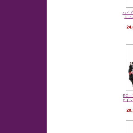
ハイ
ドフ
24
RCエ
c イ
28