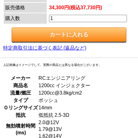
販売価格
34,300円(税込37,730円)
購入数
特定商取引法に基づく表記 (返品など)
上記画像はイメージでして、実際の商品とは異なる場合がございます。
メーカー
RCエンジニアリング
商品名
1200cc インジェクター
流量/燃圧
1200cc@3.8kg/cm2
タイプ
ボッシュ
Ｏリングサイズ
14mm
抵抗
低抵抗 2.5-3Ω
2.0@12V
無効噴射時間
1.79@13V
(ms)
1.62@14V