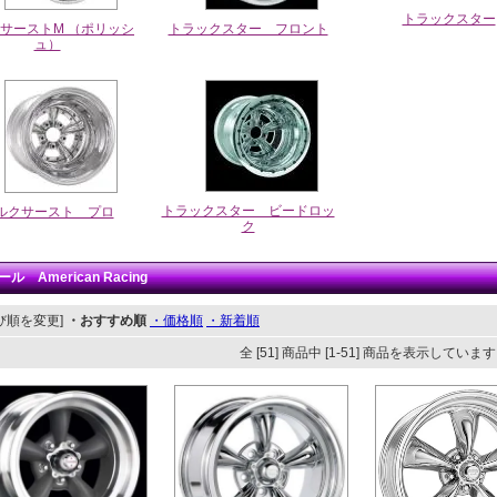
トラックスター
サーストM （ポリッシ
トラックスター フロント
ュ）
トラックスター ビードロッ
ルクサースト プロ
ク
ル American Racing
び順を変更]
・おすすめ順
・価格順
・新着順
全 [51] 商品中 [1-51] 商品を表示していま