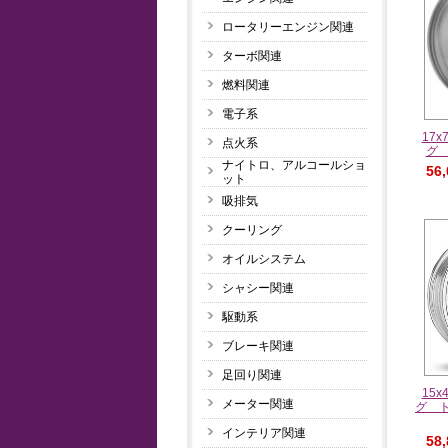
ロータリーエンジン関連
ターボ関連
燃料関連
電子系
17
点火系
グ
ナイトロ、アルコールショ
56
ット
吸排気
クーリング
オイルシステム
シャシー関連
駆動系
ブレーキ関連
足回り関連
15
メーター関連
グ 
インテリア関連
58