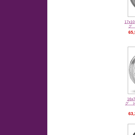
17x
グ
65
16
グ 
63