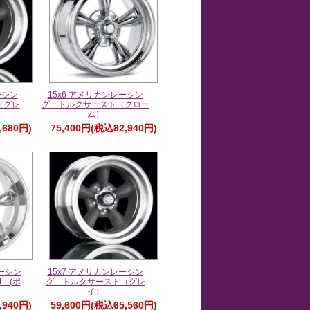
ーシン
15x6 アメリカンレーシン
（グレ
グ トルクサースト（クロー
ム）
,680円)
75,400円(税込82,940円)
レーシン
15x7 アメリカンレーシン
 (ポ
グ トルクサースト（グレ
イ）
,940円)
59,600円(税込65,560円)