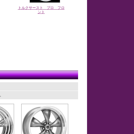
トルクサースト プロ フロ
ント
す。