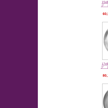
15
グ 
60
17
グ 
80