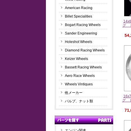
American Racing
Billet Specialities
14
Bogart Racing Wheels
グ 
Sander Engineering
54
Holeshot Wheels
Diamond Racing Wheels
Keizer Wheels
Bassett Racing Wheels
Aero Race Wheels
Wheels Vintiques
他メーカー
16
グ 
バルブ、ナット類
71
エンジン関連