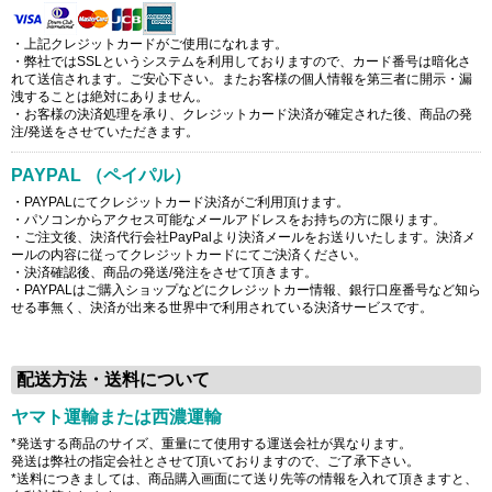
・上記クレジットカードがご使用になれます。
・弊社ではSSLというシステムを利用しておりますので、カード番号は暗化さ
れて送信されます。ご安心下さい。またお客様の個人情報を第三者に開示・漏
洩することは絶対にありません。
・お客様の決済処理を承り、クレジットカード決済が確定された後、商品の発
注/発送をさせていただきます。
PAYPAL （ペイパル）
・PAYPALにてクレジットカード決済がご利用頂けます。
・パソコンからアクセス可能なメールアドレスをお持ちの方に限ります。
・ご注文後、決済代行会社PayPalより決済メールをお送りいたします。決済メ
ールの内容に従ってクレジットカードにてご決済ください。
・決済確認後、商品の発送/発注をさせて頂きます。
・PAYPALはご購入ショップなどにクレジットカー情報、銀行口座番号など知ら
せる事無く、決済が出来る世界中で利用されている決済サービスです。
配送方法・送料について
ヤマト運輸または西濃運輸
*発送する商品のサイズ、重量にて使用する運送会社が異なります。
発送は弊社の指定会社とさせて頂いておりますので、ご了承下さい。
*送料につきましては、商品購入画面にて送り先等の情報を入れて頂きますと、