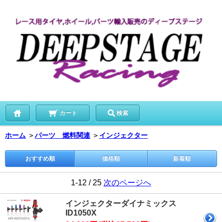
カート
検索
ホーム
＞
パーツ 燃料関連
＞
インジェクター
おすすめ順
価格順
新着順
1-12 / 25
次のページへ
インジェクターダイナミックス
ID1050X