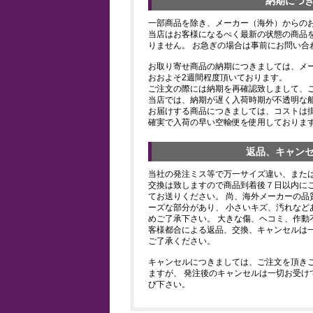
納期につ
一部商品を除き、メーカー（海外）からの
当店はお客様になるべく最新の状態の商品
りません。 お急ぎの場合は事前にお問い合
お取り寄せ商品の納期につきましては、メ
おおよそ2週間程度頂いております。
ご注文の際には納期を再確認致しまして、
当店では、納期が遅く入荷時期が不透明な
お届けする商品につきましては、コストは
確実で入荷の早い空輸便を使用しておりま
返品、キャン
当社の発注ミス等で万一サイズ違い、また
交換は致しますので商品到着後７日以内にご
てお送りください。 尚、海外メーカーの品
ーズな部分があり、 小さいキズ、汚れなど
めご了承下さい。 大きな傷、ヘコミ、作動
客様都合による返品、交換、キャンセルは
ご了承ください。
キャンセルにつきましては、ご注文を頂き
ますが、 発注後のキャンセルは一切お受け
び下さい。