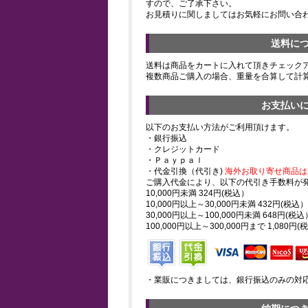
すので、ご了承下さい。
お見積りに関しましてはお気軽にお問い合
送料に
送料は商品をカートに入れて頂きチェック
複数商品ご購入の場合、重量を合算して計
お支払い
以下のお支払い方法がご利用頂けます。
・銀行振込
・クレジットカード
・Ｐａｙｐａｌ
・代金引換（代引き)
海外お取り寄せ商品は
ご購入代金により、以下の代引き手数料が
10,000円未満 324円(税込）
10,000円以上～30,000円未満 432円(税込）
30,000円以上～100,000円未満 648円(税込
100,000円以上～300,000円まで 1,080円(
・業販につきましては、銀行振込のみの対