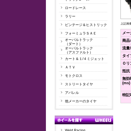
ロードレース
ラリー
上記画
ビンテージ＆ヒストリック
メー
フォーミュラＳＡＥ
オーバルトラック
商品
（ダート）
流量
オーバルトラック
（アスファルト）
タイ
カート＆１/４ミジェット
Ｏリ
ＡＴＶ
抵抗
モトクロス
無効
(ms)
ストリートタイヤ
アパレル
特記
他メーカーのタイヤ
Weld Racing