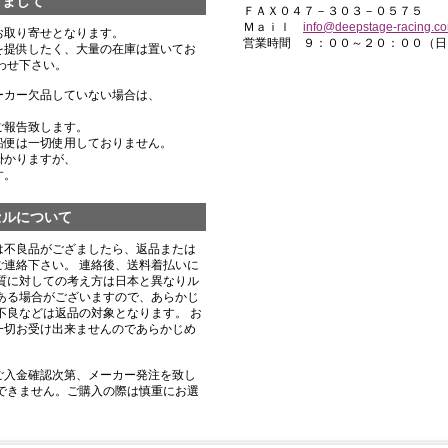
きまして
ＦＡＸ０４７－３０３－０５７５
Ｍａｉｌ
info@deepstage-racing.c
お取り寄せとなります。
営業時間 ９：００～２０：００（日
を提供したく、大量の在庫は置いてお
わせ下さい。
ーカー欠品していない場合は、
ご報告致します。
船便は一切使用しておりません。
掛かりますが、
す。
セルについて
は不良品がござましたら、返品または
連絡下さい。 連絡後、送料着払いに
質に対しての考え方は日本と異なりル
ある場合がございますので、あらかじ
不良などは返品の対象となります。 お
一切お受け出来ませんのであらかじめ
ご入金確認次第、メーカー発注を致し
できません。ご購入の際は慎重にお選