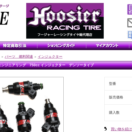
パーツ 燃料関連
インジェクター
＞
＞
エンジニアリング 750cc インジェクター デンソータイプ
型番
販売価格
購入数
買い物を続け