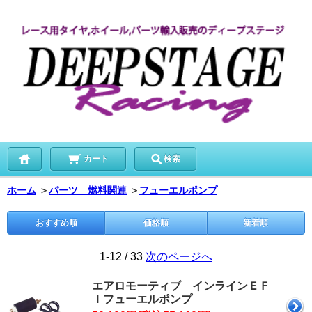
カート
検索
ホーム
＞
パーツ 燃料関連
＞
フューエルポンプ
おすすめ順
価格順
新着順
1-12 / 33
次のページへ
エアロモーティブ インラインＥＦ
Ｉフューエルポンプ