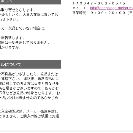
きまして
ＦＡＸ０４７－３０３－０５７５
Ｍａｉｌ
info@deepstage-racing.c
お取り寄せとなります。
営業時間 ９：００～２０：００（日
を提供したく、大量の在庫は置いてお
わせ下さい。
ーカー欠品していない場合は、
ご報告致します。
船便は一切使用しておりません。
掛かりますが、
す。
セルについて
は不良品がござましたら、返品または
連絡下さい。 連絡後、送料着払いに
質に対しての考え方は日本と異なりル
ある場合がございますので、あらかじ
不良などは返品の対象となります。 お
一切お受け出来ませんのであらかじめ
ご入金確認次第、メーカー発注を致し
できません。ご購入の際は慎重にお選