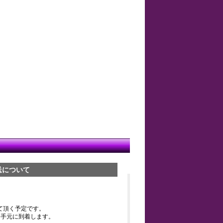
送について
て頂く予定です。
お手元に到着します。