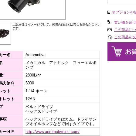
オプションの
買い物を続け
上記画像はイメージでして、実際の商品とは異なる場合がござい
ます。
この商品につ
この商品を友
カー名
Aeromotive
名
メカニカル アトミック フューエルポ
ンプ
量
2800L/hr
力(ps)
5000
レット
1-1/4 ホース
トレット
12AN
プ
ベルトドライブ
ヘックスドライブ
事項
ヘックスドライブとはカム、ドライサン
プオイルポンプなどで回すタイプです。
カーＨＰ
http://www.aeromotiveinc.com/