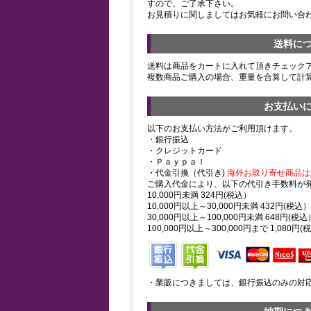
すので、ご了承下さい。
お見積りに関しましてはお気軽にお問い合
送料に
送料は商品をカートに入れて頂きチェック
複数商品ご購入の場合、重量を合算して計
お支払い
以下のお支払い方法がご利用頂けます。
・銀行振込
・クレジットカード
・Ｐａｙｐａｌ
・代金引換（代引き)
海外お取り寄せ商品は
ご購入代金により、以下の代引き手数料が
10,000円未満 324円(税込）
10,000円以上～30,000円未満 432円(税込）
30,000円以上～100,000円未満 648円(税込
100,000円以上～300,000円まで 1,080円(
・業販につきましては、銀行振込のみの対