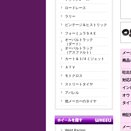
ロードレース
ラリー
ビンテージ＆ヒストリック
フォーミュラＳＡＥ
オーバルトラック
（ダート）
オーバルトラック
（アスファルト）
メー
カート＆１/４ミジェット
商品
ＡＴＶ
吐出
モトクロス
対応馬
ストリートタイヤ
イン
アパレル
オウ
他メーカーのタイヤ
タイ
特記
メー
Weld Racing