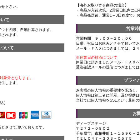
【海外お取り寄せ商品の場合】
わせ下さい。
・商品が入荷次第、2営業日以内に出
・商品発送後、通常1～3日程度で、
ついて
営業時
アウトの際、自動計算されます。
算されます。
営業時間 ９：００～２０：００
日曜、祝日はお休みとさせて頂いてお
について
メール・ＦＡＸにつきましては、２４
※休業日の対応について
休業日に頂きましたメール・ＦＡＸへ
受注確認メールの送信につきましては
対象外となります。
プライ
発生します。
お客様の個人情報の重要性を認識し、
個人情報は第三者に開示、及び提供は
）
当社では個人情報をSSLという最新
税込）
お
ディープステージ
応とさせて頂いております。
〒２７２－０８０２
千葉県市川市柏井町１－１５９０－２
ＴＥＬ０４７－３０３－０５７５