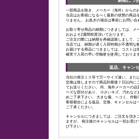
納期につ
一部商品を除き、メーカー（海外）からの
当店はお客様になるべく最新の状態の商品
りません。 お急ぎの場合は事前にお問い合
お取り寄せ商品の納期につきましては、メ
おおよそ2週間程度頂いております。
ご注文の際には納期を再確認致しまして、
当店では、納期が遅く入荷時期が不透明な
お届けする商品につきましては、コストは
確実で入荷の早い空輸便を使用しておりま
返品、キャン
当社の発注ミス等で万一サイズ違い、また
交換は致しますので商品到着後７日以内にご
てお送りください。 尚、海外メーカーの品
ーズな部分があり、 小さいキズ、汚れなど
めご了承下さい。 大きな傷、ヘコミ、作動
客様都合による返品、交換、キャンセルは
ご了承ください。
キャンセルにつきましては、ご注文を頂き
ますが、 発注後のキャンセルは一切お受け
び下さい。