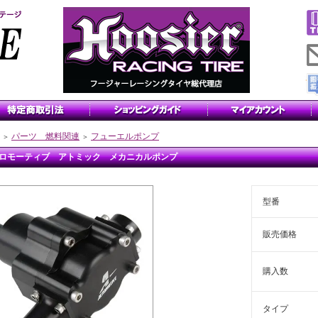
パーツ 燃料関連
フューエルポンプ
＞
＞
ロモーティブ アトミック メカニカルポンプ
型番
販売価格
購入数
タイプ