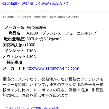
特定商取引法に基づく表記 (返品など)
上記画像はイメージでして、実際の商品とは異なる場合がございます。
メーカー名
Aeromotive
商品名
A1000 ブラシレス フューエルポンプ
吐出量/燃圧
397L/hr@3.1kg/cm2
対応馬力(ps)
1000
インレット
10AN
オウトレット
10AN
特記事項
メーカーＨＰ
http://www.aeromotiveinc.com/
電流のロスが少なく、発熱性が少ない最新のブラシレスモ
ーターを搭載したポンプは通常のブラシ使用のモーター搭
載ポンプに比べ、レスポンスの良さ、流量の増加、耐圧性
能の向上、寿命を延ばす事が出来ます。
この商品について問い合わせる