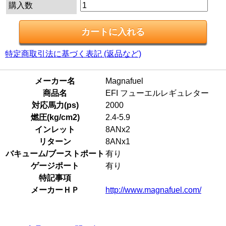
購入数
特定商取引法に基づく表記 (返品など)
メーカー名
Magnafuel
商品名
EFI フューエルレギュレター
対応馬力(ps)
2000
燃圧(kg/cm2)
2.4-5.9
インレット
8ANx2
リターン
8ANx1
バキューム/ブーストポート
有り
ゲージポート
有り
特記事項
メーカーＨＰ
http://www.magnafuel.com/