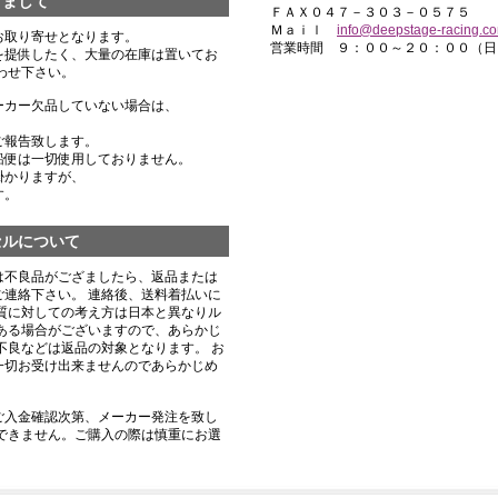
きまして
ＦＡＸ０４７－３０３－０５７５
Ｍａｉｌ
info@deepstage-racing.c
お取り寄せとなります。
営業時間 ９：００～２０：００（日
を提供したく、大量の在庫は置いてお
わせ下さい。
ーカー欠品していない場合は、
ご報告致します。
船便は一切使用しておりません。
掛かりますが、
す。
セルについて
は不良品がござましたら、返品または
連絡下さい。 連絡後、送料着払いに
質に対しての考え方は日本と異なりル
ある場合がございますので、あらかじ
不良などは返品の対象となります。 お
一切お受け出来ませんのであらかじめ
ご入金確認次第、メーカー発注を致し
できません。ご購入の際は慎重にお選