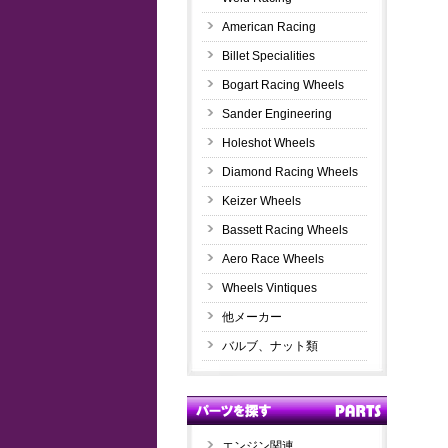
American Racing
Billet Specialities
Bogart Racing Wheels
Sander Engineering
Holeshot Wheels
Diamond Racing Wheels
Keizer Wheels
Bassett Racing Wheels
Aero Race Wheels
Wheels Vintiques
他メーカー
バルブ、ナット類
エンジン関連