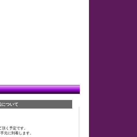
送について
て頂く予定です。
お手元に到着します。