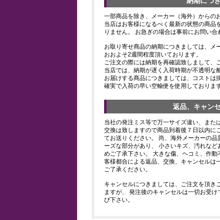
納期につ
一部商品を除き、メーカー（海外）からの
当店はお客様になるべく最新の状態の商品
りません。 お急ぎの場合は事前にお問い合
お取り寄せ商品の納期につきましては、メ
おおよそ2週間程度頂いております。
ご注文の際には納期を再確認致しまして、
当店では、納期が遅く入荷時期が不透明な
お届けする商品につきましては、コストは
確実で入荷の早い空輸便を使用しておりま
返品、キャン
当社の発注ミス等で万一サイズ違い、また
交換は致しますので商品到着後７日以内にご
てお送りください。 尚、海外メーカーの品
ーズな部分があり、 小さいキズ、汚れなど
めご了承下さい。 大きな傷、ヘコミ、作動
客様都合による返品、交換、キャンセルは
ご了承ください。
キャンセルにつきましては、ご注文を頂き
ますが、 発注後のキャンセルは一切お受け
び下さい。