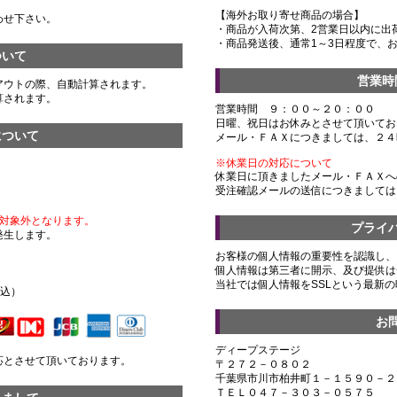
【海外お取り寄せ商品の場合】
わせ下さい。
・商品が入荷次第、2営業日以内に出
・商品発送後、通常1～3日程度で、
ついて
営業時
アウトの際、自動計算されます。
算されます。
営業時間 ９：００～２０：００
日曜、祝日はお休みとさせて頂いてお
について
メール・ＦＡＸにつきましては、２４
※休業日の対応について
休業日に頂きましたメール・ＦＡＸへ
受注確認メールの送信につきましては
対象外となります。
プライ
発生します。
お客様の個人情報の重要性を認識し、
個人情報は第三者に開示、及び提供は
）
当社では個人情報をSSLという最新
税込）
お
ディープステージ
応とさせて頂いております。
〒２７２－０８０２
千葉県市川市柏井町１－１５９０－２
ＴＥＬ０４７－３０３－０５７５