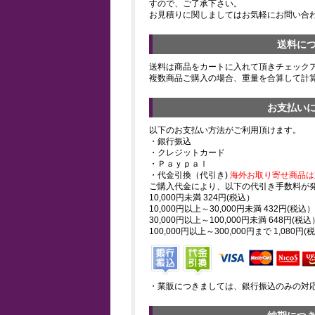
すので、ご了承下さい。
お見積りに関しましてはお気軽にお問い合
送料に
送料は商品をカートに入れて頂きチェック
複数商品ご購入の場合、重量を合算して計
お支払い
以下のお支払い方法がご利用頂けます。
・銀行振込
・クレジットカード
・Ｐａｙｐａｌ
・代金引換（代引き)
海外お取り寄せ商品は
ご購入代金により、以下の代引き手数料が
10,000円未満 324円(税込）
10,000円以上～30,000円未満 432円(税込）
30,000円以上～100,000円未満 648円(税込
100,000円以上～300,000円まで 1,080円(
・業販につきましては、銀行振込のみの対