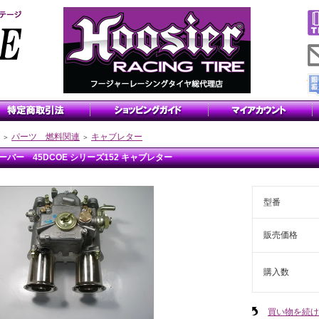
パーツ 燃料関連
キャブレター
＞
＞
ーバー 45DCOE シリーズ152 キャブレター
型番
販売価格
購入数
買い物を続け