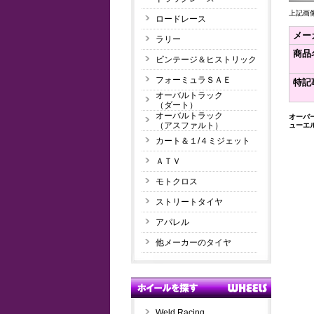
上記画
ロードレース
メー
ラリー
商品
ビンテージ＆ヒストリック
フォーミュラＳＡＥ
特記
オーバルトラック
（ダート）
オーバルトラック
オーバ
（アスファルト）
ューエ
カート＆１/４ミジェット
ＡＴＶ
モトクロス
ストリートタイヤ
アパレル
他メーカーのタイヤ
Weld Racing