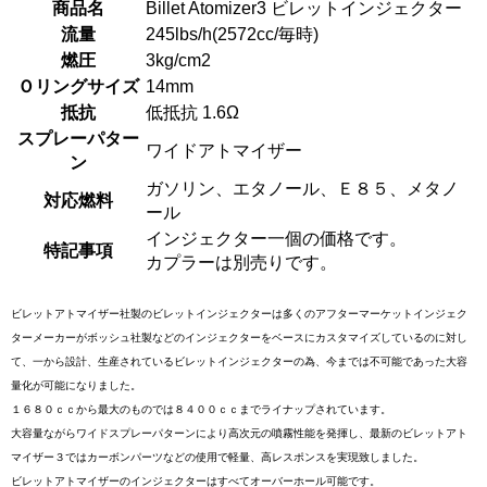
商品名
Billet Atomizer3 ビレットインジェクター
流量
245lbs/h(2572cc/毎時)
燃圧
3kg/cm2
Ｏリングサイズ
14mm
抵抗
低抵抗 1.6Ω
スプレーパター
ワイドアトマイザー
ン
ガソリン、エタノール、Ｅ８５、メタノ
対応燃料
ール
インジェクター一個の価格です。
特記事項
カプラーは別売りです。
ビレットアトマイザー社製のビレットインジェクターは多くのアフターマーケットインジェク
ターメーカーがボッシュ社製などのインジェクターをベースにカスタマイズしているのに対し
て、一から設計、生産されているビレットインジェクターの為、今までは不可能であった大容
量化が可能になりました。
１６８０ｃｃから最大のものでは８４００ｃｃまでライナップされています。
大容量ながらワイドスプレーパターンにより高次元の噴霧性能を発揮し、最新のビレットアト
マイザー３ではカーボンパーツなどの使用で軽量、高レスポンスを実現致しました。
ビレットアトマイザーのインジェクターはすべてオーバーホール可能です。