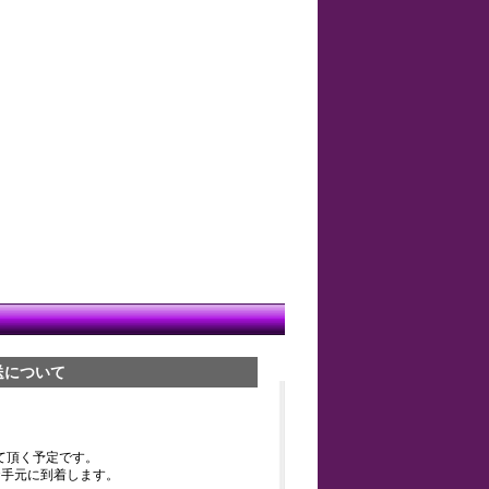
送について
て頂く予定です。
お手元に到着します。