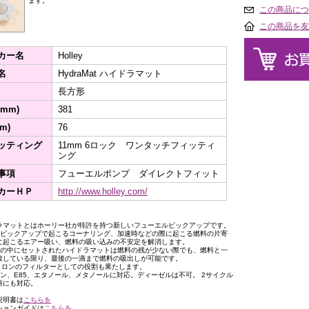
ます。
この商品につ
この商品を友
カー名
Holley
名
HydraMat ハイドラマット
長方形
mm)
381
m)
76
ッティング
11mm 6ロック ワンタッチフィッティ
ング
事項
フューエルポンプ ダイレクトフィット
カーＨＰ
http://www.holley.com/
ラマットとはホーリー社が特許を持つ新しいフューエルピックアップです。
のピックアップで起こるコーナリング、加速時などの際に起こる燃料の片寄
に起こるエアー吸い、燃料の吸い込みの不安定を解消します。
クの中にセットされたハイドラマットは燃料の残が少ない際でも、燃料と一
接している限り、最後の一滴まで燃料の吸出しが可能です。
ミクロンのフィルターとしての役割も果たします。
リン、E85、エタノール、メタノールに対応。ディーゼルは不可。 2サイクル
料にも対応。
説明書は
こちらを
ションガイドは
こちらを