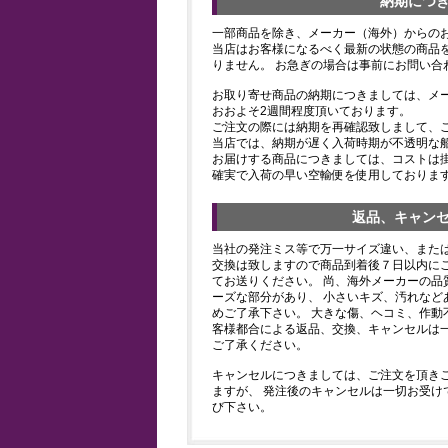
納期につ
一部商品を除き、メーカー（海外）からの
当店はお客様になるべく最新の状態の商品
りません。 お急ぎの場合は事前にお問い合
お取り寄せ商品の納期につきましては、メ
おおよそ2週間程度頂いております。
ご注文の際には納期を再確認致しまして、
当店では、納期が遅く入荷時期が不透明な
お届けする商品につきましては、コストは
確実で入荷の早い空輸便を使用しておりま
返品、キャン
当社の発注ミス等で万一サイズ違い、また
交換は致しますので商品到着後７日以内にご
てお送りください。 尚、海外メーカーの品
ーズな部分があり、 小さいキズ、汚れなど
めご了承下さい。 大きな傷、ヘコミ、作動
客様都合による返品、交換、キャンセルは
ご了承ください。
キャンセルにつきましては、ご注文を頂き
ますが、 発注後のキャンセルは一切お受け
び下さい。