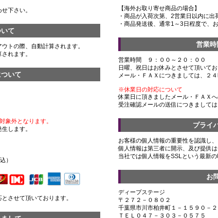
【海外お取り寄せ商品の場合】
わせ下さい。
・商品が入荷次第、2営業日以内に出
・商品発送後、通常1～3日程度で、
ついて
営業時
アウトの際、自動計算されます。
算されます。
営業時間 ９：００～２０：００
日曜、祝日はお休みとさせて頂いてお
について
メール・ＦＡＸにつきましては、２４
※休業日の対応について
休業日に頂きましたメール・ＦＡＸへ
受注確認メールの送信につきましては
対象外となります。
プライ
発生します。
お客様の個人情報の重要性を認識し、
個人情報は第三者に開示、及び提供は
）
当社では個人情報をSSLという最新
税込）
お
ディープステージ
応とさせて頂いております。
〒２７２－０８０２
千葉県市川市柏井町１－１５９０－２
ＴＥＬ０４７－３０３－０５７５