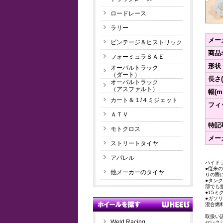
ロードレース
ラリー
メー
ビンテージ＆ヒストリック
商品
フォーミュラＳＡＥ
形状
オーバルトラック
（ダート）
長さ(
オーバルトラック
（アスファルト）
幅(m
カート＆１/４ミジェット
フィ
ＡＴＶ
特記
モトクロス
メー
ストリートタイヤ
アパレル
ハイド
●従来
他メーカーのタイヤ
りの際
●タン
部でも
●15
●ガソ
混合燃
取扱い
Weld Racing
セレク