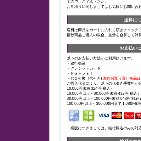
すので、ご了承下さい。
お見積りに関しましてはお気軽にお問い合
送料に
送料は商品をカートに入れて頂きチェック
複数商品ご購入の場合、重量を合算して計
お支払い
以下のお支払い方法がご利用頂けます。
・銀行振込
・クレジットカード
・Ｐａｙｐａｌ
・代金引換（代引き)
海外お取り寄せ商品は
ご購入代金により、以下の代引き手数料が
10,000円未満 324円(税込）
10,000円以上～30,000円未満 432円(税込）
30,000円以上～100,000円未満 648円(税込
100,000円以上～300,000円まで 1,080円(
・業販につきましては、銀行振込のみの対