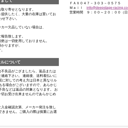
きまして
ＦＡＸ０４７－３０３－０５７５
Ｍａｉｌ
info@deepstage-racing.c
お取り寄せとなります。
営業時間 ９：００～２０：００（日
を提供したく、大量の在庫は置いてお
わせ下さい。
ーカー欠品していない場合は、
ご報告致します。
船便は一切使用しておりません。
掛かりますが、
す。
セルについて
は不良品がござましたら、返品または
連絡下さい。 連絡後、送料着払いに
質に対しての考え方は日本と異なりル
ある場合がございますので、あらかじ
不良などは返品の対象となります。 お
一切お受け出来ませんのであらかじめ
ご入金確認次第、メーカー発注を致し
できません。ご購入の際は慎重にお選