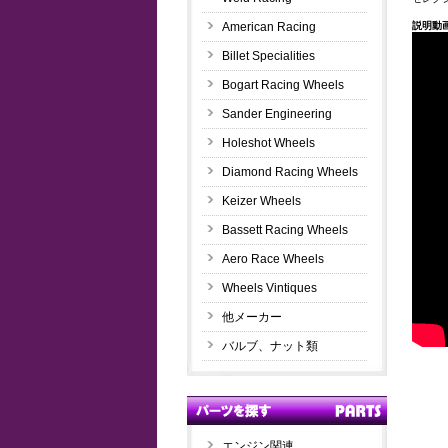
American Racing
説明動
Billet Specialities
Bogart Racing Wheels
Sander Engineering
Holeshot Wheels
Diamond Racing Wheels
Keizer Wheels
Bassett Racing Wheels
Aero Race Wheels
Wheels Vintiques
他メーカー
バルブ、ナット類
エンジン関連