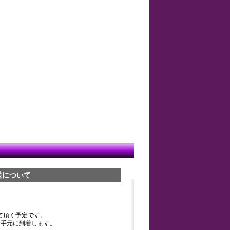
送について
て頂く予定です。
お手元に到着します。