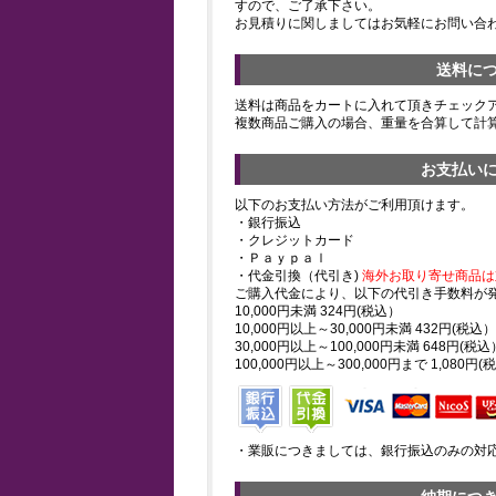
すので、ご了承下さい。
お見積りに関しましてはお気軽にお問い合
送料に
送料は商品をカートに入れて頂きチェック
複数商品ご購入の場合、重量を合算して計
お支払い
以下のお支払い方法がご利用頂けます。
・銀行振込
・クレジットカード
・Ｐａｙｐａｌ
・代金引換（代引き)
海外お取り寄せ商品は
ご購入代金により、以下の代引き手数料が
10,000円未満 324円(税込）
10,000円以上～30,000円未満 432円(税込）
30,000円以上～100,000円未満 648円(税込
100,000円以上～300,000円まで 1,080円(
・業販につきましては、銀行振込のみの対