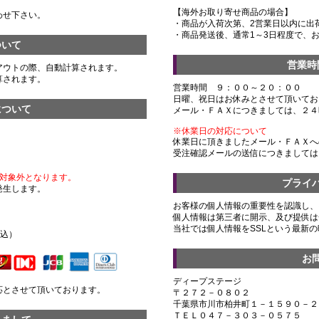
【海外お取り寄せ商品の場合】
わせ下さい。
・商品が入荷次第、2営業日以内に出
・商品発送後、通常1～3日程度で、
ついて
営業時
アウトの際、自動計算されます。
算されます。
営業時間 ９：００～２０：００
日曜、祝日はお休みとさせて頂いてお
について
メール・ＦＡＸにつきましては、２４
※休業日の対応について
休業日に頂きましたメール・ＦＡＸへ
受注確認メールの送信につきましては
対象外となります。
プライ
発生します。
お客様の個人情報の重要性を認識し、
個人情報は第三者に開示、及び提供は
）
当社では個人情報をSSLという最新
税込）
お
ディープステージ
応とさせて頂いております。
〒２７２－０８０２
千葉県市川市柏井町１－１５９０－２
ＴＥＬ０４７－３０３－０５７５