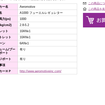
この商品につ
カー名
Aeromotive
この商品を友
名
A1000 フューエルレギュレター
力(ps)
1000
kg/cm2)
2.8-5.2
レット
10ANx1
トレット
10ANx1
ーン
6ANx1
ューム/ブー
有り
ポート
ジポート
有り
事項
カーＨＰ
http://www.aeromotiveinc.com/