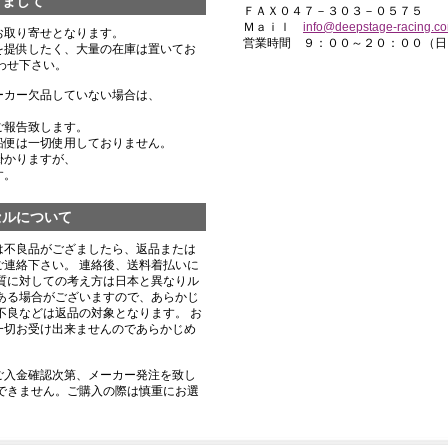
きまして
ＦＡＸ０４７－３０３－０５７５
Ｍａｉｌ
info@deepstage-racing.c
お取り寄せとなります。
営業時間 ９：００～２０：００（日
を提供したく、大量の在庫は置いてお
わせ下さい。
ーカー欠品していない場合は、
ご報告致します。
船便は一切使用しておりません。
掛かりますが、
す。
セルについて
は不良品がござましたら、返品または
連絡下さい。 連絡後、送料着払いに
質に対しての考え方は日本と異なりル
ある場合がございますので、あらかじ
不良などは返品の対象となります。 お
一切お受け出来ませんのであらかじめ
ご入金確認次第、メーカー発注を致し
できません。ご購入の際は慎重にお選