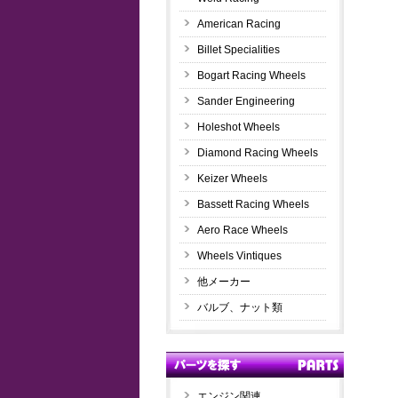
American Racing
Billet Specialities
Bogart Racing Wheels
Sander Engineering
Holeshot Wheels
Diamond Racing Wheels
Keizer Wheels
Bassett Racing Wheels
Aero Race Wheels
Wheels Vintiques
他メーカー
バルブ、ナット類
エンジン関連