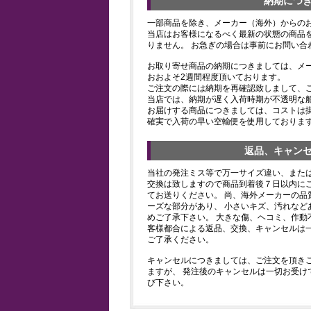
納期につ
一部商品を除き、メーカー（海外）からの
当店はお客様になるべく最新の状態の商品
りません。 お急ぎの場合は事前にお問い合
お取り寄せ商品の納期につきましては、メ
おおよそ2週間程度頂いております。
ご注文の際には納期を再確認致しまして、
当店では、納期が遅く入荷時期が不透明な
お届けする商品につきましては、コストは
確実で入荷の早い空輸便を使用しておりま
返品、キャン
当社の発注ミス等で万一サイズ違い、また
交換は致しますので商品到着後７日以内にご
てお送りください。 尚、海外メーカーの品
ーズな部分があり、 小さいキズ、汚れなど
めご了承下さい。 大きな傷、ヘコミ、作動
客様都合による返品、交換、キャンセルは
ご了承ください。
キャンセルにつきましては、ご注文を頂き
ますが、 発注後のキャンセルは一切お受け
び下さい。