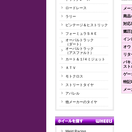
ロードレース
メー
商品
ラリー
対応馬
ビンテージ＆ヒストリック
燃圧(
フォーミュラＳＡＥ
イン
オーバルトラック
（ダート）
オウ
オーバルトラック
（アスファルト）
リタ
カート＆１/４ミジェット
バキ
スト
ＡＴＶ
ゲー
モトクロス
特記
ストリートタイヤ
メー
アパレル
他メーカーのタイヤ
Weld Racing