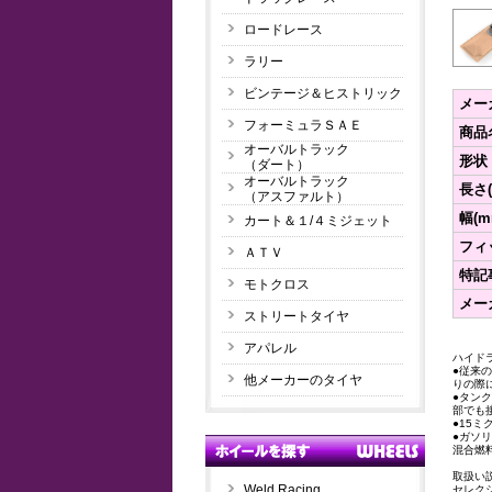
ロードレース
ラリー
ビンテージ＆ヒストリック
メー
フォーミュラＳＡＥ
商品
オーバルトラック
形状
（ダート）
オーバルトラック
長さ(
（アスファルト）
幅(m
カート＆１/４ミジェット
フィ
ＡＴＶ
特記
モトクロス
メー
ストリートタイヤ
アパレル
ハイド
●従来
他メーカーのタイヤ
りの際
●タン
部でも
●15
●ガソ
混合燃
取扱い
Weld Racing
セレク