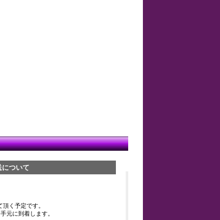
送について
て頂く予定です。
お手元に到着します。