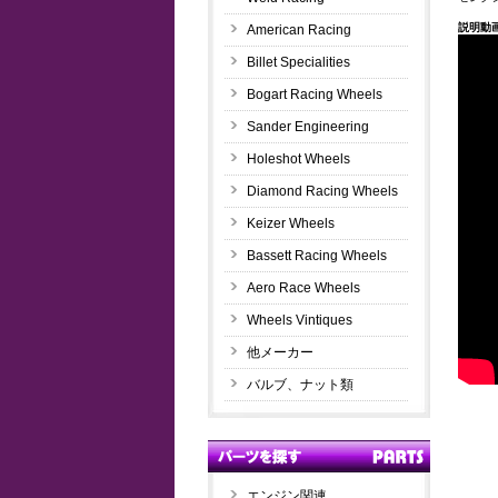
説明動
American Racing
Billet Specialities
Bogart Racing Wheels
Sander Engineering
Holeshot Wheels
Diamond Racing Wheels
Keizer Wheels
Bassett Racing Wheels
Aero Race Wheels
Wheels Vintiques
他メーカー
バルブ、ナット類
エンジン関連