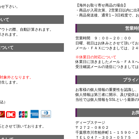
【海外お取り寄せ商品の場合】
わせ下さい。
・商品が入荷次第、2営業日以内に出
・商品発送後、通常1～3日程度で、
ついて
営業時
アウトの際、自動計算されます。
算されます。
営業時間 ９：００～２０：００
日曜、祝日はお休みとさせて頂いてお
について
メール・ＦＡＸにつきましては、２４
※休業日の対応について
休業日に頂きましたメール・ＦＡＸへ
受注確認メールの送信につきましては
対象外となります。
プライ
発生します。
お客様の個人情報の重要性を認識し、
個人情報は第三者に開示、及び提供は
）
当社では個人情報をSSLという最新
税込）
お
ディープステージ
応とさせて頂いております。
〒２７２－０８０２
千葉県市川市柏井町１－１５９０－２
ＴＥＬ０４７－３０３－０５７５