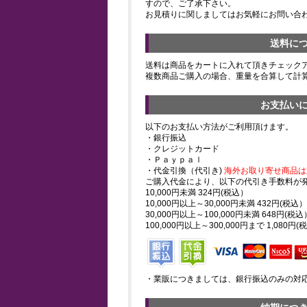
すので、ご了承下さい。
お見積りに関しましてはお気軽にお問い合
送料に
送料は商品をカートに入れて頂きチェック
複数商品ご購入の場合、重量を合算して計
お支払い
以下のお支払い方法がご利用頂けます。
・銀行振込
・クレジットカード
・Ｐａｙｐａｌ
・代金引換（代引き)
海外お取り寄せ商品は
ご購入代金により、以下の代引き手数料が
10,000円未満 324円(税込）
10,000円以上～30,000円未満 432円(税込）
30,000円以上～100,000円未満 648円(税込
100,000円以上～300,000円まで 1,080円(
・業販につきましては、銀行振込のみの対