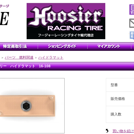
パーツ 燃料関連
ハイドラマット
＞
＞
リー ハイドラマット 16-108
型番
販売価格
購入数
買い物を続け