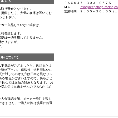
きまして
ＦＡＸ０４７－３０３－０５７５
Ｍａｉｌ
info@deepstage-racing.c
お取り寄せとなります。
営業時間 ９：００～２０：００（日
を提供したく、大量の在庫は置いてお
わせ下さい。
ーカー欠品していない場合は、
ご報告致します。
船便は一切使用しておりません。
掛かりますが、
す。
セルについて
は不良品がござましたら、返品または
連絡下さい。 連絡後、送料着払いに
質に対しての考え方は日本と異なりル
ある場合がございますので、あらかじ
不良などは返品の対象となります。 お
一切お受け出来ませんのであらかじめ
ご入金確認次第、メーカー発注を致し
できません。ご購入の際は慎重にお選