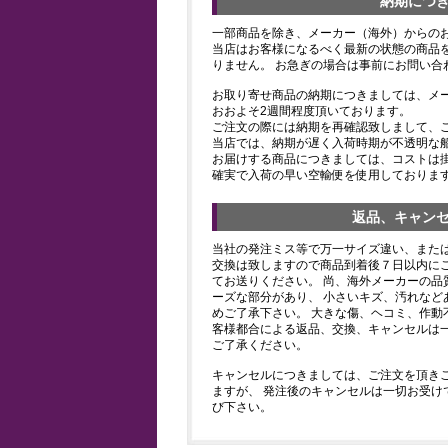
納期につ
一部商品を除き、メーカー（海外）からの
当店はお客様になるべく最新の状態の商品
りません。 お急ぎの場合は事前にお問い合
お取り寄せ商品の納期につきましては、メ
おおよそ2週間程度頂いております。
ご注文の際には納期を再確認致しまして、
当店では、納期が遅く入荷時期が不透明な
お届けする商品につきましては、コストは
確実で入荷の早い空輸便を使用しておりま
返品、キャン
当社の発注ミス等で万一サイズ違い、また
交換は致しますので商品到着後７日以内にご
てお送りください。 尚、海外メーカーの品
ーズな部分があり、 小さいキズ、汚れなど
めご了承下さい。 大きな傷、ヘコミ、作動
客様都合による返品、交換、キャンセルは
ご了承ください。
キャンセルにつきましては、ご注文を頂き
ますが、 発注後のキャンセルは一切お受け
び下さい。