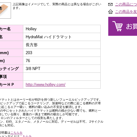
この商品につ
上記画像はイメージでして、実際の商品とは異なる場合がござい
ます。
この商品を友
カー名
Holley
名
HydraMat ハイドラマット
長方形
mm)
203
m)
76
ッティング
3/8 NPT
事項
カーＨＰ
http://www.holley.com/
ラマットとはホーリー社が特許を持つ新しいフューエルピックアップです。
のピックアップで起こるコーナリング、加速時などの際に起こる燃料の片寄
に起こるエアー吸い、燃料の吸い込みの不安定を解消します。
クの中にセットされたハイドラマットは燃料の残が少ない際でも、燃料と一
接している限り、最後の一滴まで燃料の吸出しが可能です。
ミクロンのフィルターとしての役割も果たします。
リン、E85、エタノール、メタノールに対応。ディーゼルは不可。 2サイクル
料にも対応。
説明書は
こちらを
ションガイドは
こちらを