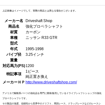
上記画像はイメージでして、実際の商品とは異なる場合がございます。
メーカー名
Driveshaft Shop
商品名
強化プロペラシャフト
材質
カーボン
車種
ニッサン R33 GTR
型式
年式
1995-1998
パイプ径
3.25インチ
重量
対応馬力(PS)
1200
1ピース
特記事項
純正置き換え
メーカーＨＰ
http://www.driveshaftshop.com/
アメリカで駆動系パーツの強化品を専門に開発/販売しているドライブシャフトショップの強化
プロペラシャフトです。
その製品の強度、信頼性から世界中のドリフト、周回レース、ドラッグレースなどのレースシ