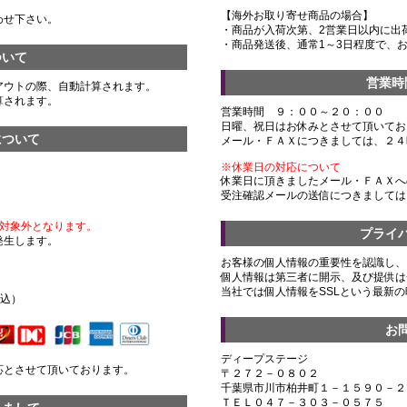
【海外お取り寄せ商品の場合】
わせ下さい。
・商品が入荷次第、2営業日以内に出
・商品発送後、通常1～3日程度で、
ついて
営業時
アウトの際、自動計算されます。
算されます。
営業時間 ９：００～２０：００
日曜、祝日はお休みとさせて頂いてお
について
メール・ＦＡＸにつきましては、２４
※休業日の対応について
休業日に頂きましたメール・ＦＡＸへ
受注確認メールの送信につきましては
対象外となります。
プライ
発生します。
お客様の個人情報の重要性を認識し、
個人情報は第三者に開示、及び提供は
）
当社では個人情報をSSLという最新
税込）
お
ディープステージ
応とさせて頂いております。
〒２７２－０８０２
千葉県市川市柏井町１－１５９０－２
ＴＥＬ０４７－３０３－０５７５