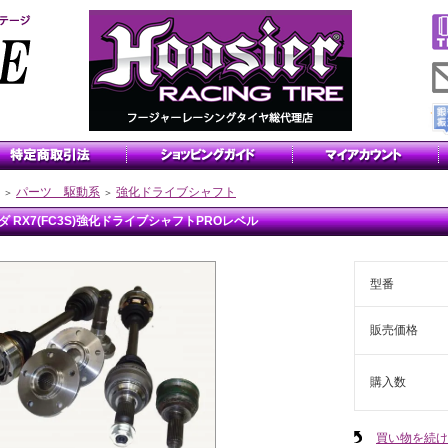
パーツ 駆動系
強化ドライブシャフト
＞
＞
ダ RX7(FC3S)強化ドライブシャフトPROレベル
型番
販売価格
購入数
買い物を続け