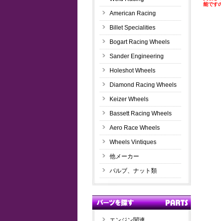
能です
American Racing
Billet Specialities
Bogart Racing Wheels
Sander Engineering
Holeshot Wheels
Diamond Racing Wheels
Keizer Wheels
Bassett Racing Wheels
Aero Race Wheels
Wheels Vintiques
他メーカー
バルブ、ナット類
エンジン関連