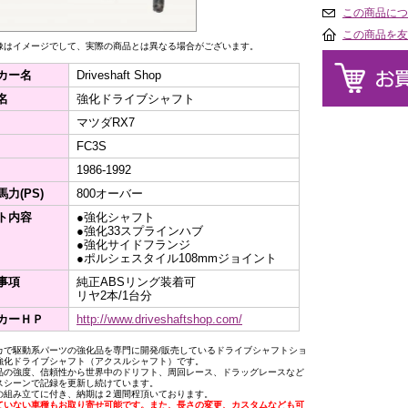
この商品につ
この商品を友
像はイメージでして、実際の商品とは異なる場合がございます。
カー名
Driveshaft Shop
名
強化ドライブシャフト
マツダRX7
FC3S
1986-1992
力(PS)
800オーバー
ト内容
●強化シャフト
●強化33スプラインハブ
●強化サイドフランジ
●ポルシェスタイル108mmジョイント
事項
純正ABSリング装着可
リヤ2本/1台分
カーＨＰ
http://www.driveshaftshop.com/
カで駆動系パーツの強化品を専門に開発/販売しているドライブシャフトショ
強化ドライブシャフト（アクスルシャフト）です。
品の強度、信頼性から世界中のドリフト、周回レース、ドラッグレースなど
スシーンで記録を更新し続けています。
の組み立てに付き、納期は２週間程頂いております。
ていない車種もお取り寄せ可能です。また、長さの変更、カスタムなども可