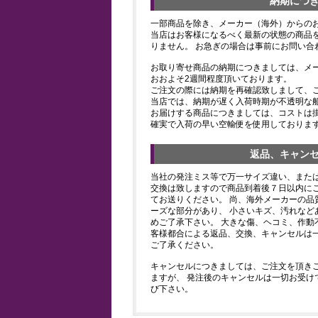
納期につ
一部商品を除き、メーカー（海外）からの
当店はお客様になるべく最新の状態の商品
りません。 お急ぎの場合は事前にお問い合
お取り寄せ商品の納期につきましては、メ
おおよそ2週間程度頂いております。
ご注文の際には納期を再確認致しまして、
当店では、納期が遅く入荷時期が不透明な
お届けする商品につきましては、コストは
確実で入荷の早い空輸便を使用しておりま
返品、キャン
当社の発注ミス等で万一サイズ違い、また
交換は致しますので商品到着後７日以内にご
てお送りください。 尚、海外メーカーの品
ーズな部分があり、 小さいキズ、汚れなど
めご了承下さい。 大きな傷、ヘコミ、作動
客様都合による返品、交換、キャンセルは
ご了承ください。
キャンセルにつきましては、ご注文を頂き
ますが、 発注後のキャンセルは一切お受け
び下さい。