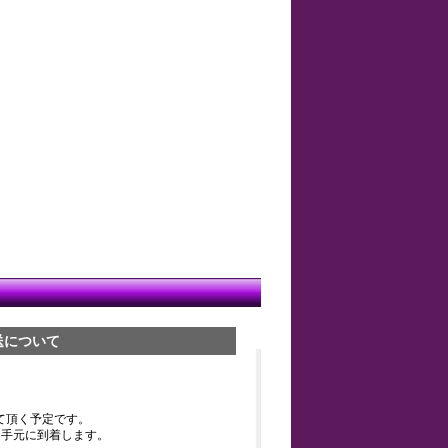
送について
て頂く予定です。
お手元に到着します。