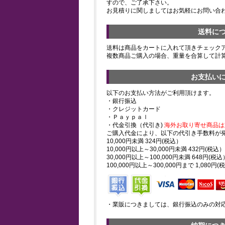
すので、ご了承下さい。
お見積りに関しましてはお気軽にお問い合
送料に
送料は商品をカートに入れて頂きチェック
複数商品ご購入の場合、重量を合算して計
お支払い
以下のお支払い方法がご利用頂けます。
・銀行振込
・クレジットカード
・Ｐａｙｐａｌ
・代金引換（代引き)
海外お取り寄せ商品は
ご購入代金により、以下の代引き手数料が
10,000円未満 324円(税込）
10,000円以上～30,000円未満 432円(税込）
30,000円以上～100,000円未満 648円(税込
100,000円以上～300,000円まで 1,080円(
・業販につきましては、銀行振込のみの対