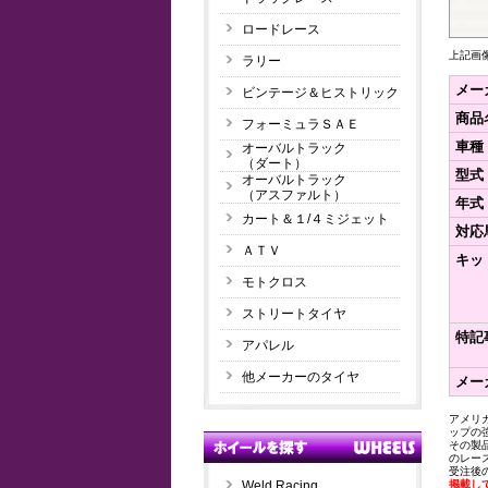
ロードレース
上記画
ラリー
メー
ビンテージ＆ヒストリック
商品
フォーミュラＳＡＥ
車種
オーバルトラック
（ダート）
型式
オーバルトラック
（アスファルト）
年式
カート＆１/４ミジェット
対応馬
ＡＴＶ
キッ
モトクロス
ストリートタイヤ
特記
アパレル
他メーカーのタイヤ
メー
アメリ
ップの
その製
のレー
受注後
掲載し
Weld Racing