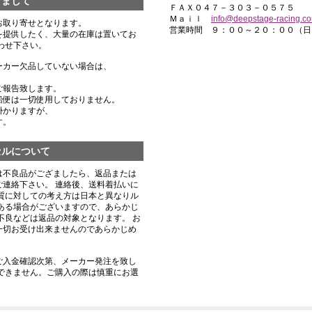
きまして
ＦＡＸ０４７－３０３－０５７５
Ｍａｉｌ
info@deepstage-racing.c
お取り寄せとなります。
営業時間 ９：００～２０：００（日
を提供したく、大量の在庫は置いてお
わせ下さい。
ーカー欠品していない場合は、
ご報告致します。
船便は一切使用しておりません。
掛かりますが、
す。
セルについて
は不良品がござましたら、返品または
連絡下さい。 連絡後、送料着払いに
質に対しての考え方は日本と異なりル
ある場合がございますので、あらかじ
不良などは返品の対象となります。 お
一切お受け出来ませんのであらかじめ
ご入金確認次第、メーカー発注を致し
できません。ご購入の際は慎重にお選