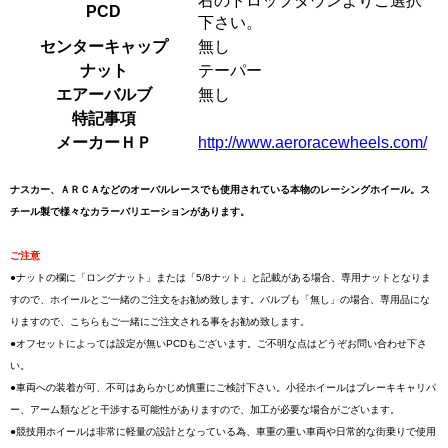
右のドロップダウンよりご選択
PCD
下さい。
センターキャップ
無し
ナット
テーパー
エアーバルブ
無し
特記事項
メーカーＨＰ
http://www.aeroracewheels.com/
ナスカー、ＡＲＣＡなどのオーバルレースでも使用されている本物のレーシングホイール。ス
チール製で様々なカラーバリエーションがあります。
ご注意
●ナットの欄に「ロングナット」または「5/8ナット」と記載がある場合、専用ナットとなりま
すので、ホイールとご一緒のご注文をお勧め致します。バルブも「無し」の場合、専用品にな
りますので、こちらもご一緒にご注文される事をお勧め致します。
●オフセットによっては設定が無いPCDもございます。ご不明な点はどうぞお問い合わせ下さ
い。
●車両への装着が可、不可はあらかじめ慎重にご検討下さい。小径ホイールはブレーキキャリパ
ー、アーム類などと干渉する可能性がありますので、加工が必要な場合がございます。
●競技用ホイールは非常に軽量の設計となっている為、車重の重い車両や日常的な街乗りで使用