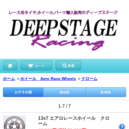
カート
検索
ホーム
＞
ホイール Aero Race Wheels
＞
クローム
おすすめ順
価格順
新着順
1-7 / 7
13x7 エアロレースホイール クロ
ーム