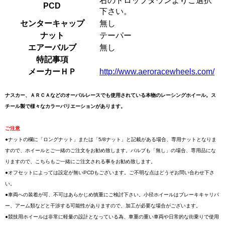
右のドロップダウンよりご選択
PCD
下さい。
センターキャップ
無し
ナット
テーパー
エアーバルブ
無し
特記事項
メーカーＨＰ
http://www.aeroracewheels.com/
ナスカー、ＡＲＣＡなどのオーバルレースでも使用されている本物のレーシングホイール。ス
チール製で様々なカラーバリエーションがあります。
ご注意
●ナットの欄に「ロングナット」または「5/8ナット」と記載がある場合、専用ナットとなりま
すので、ホイールとご一緒のご注文をお勧め致します。バルブも「無し」の場合、専用品にな
りますので、こちらもご一緒にご注文される事をお勧め致します。
●オフセットによっては設定が無いPCDもございます。ご不明な点はどうぞお問い合わせ下さ
い。
●車両への装着が可、不可はあらかじめ慎重にご検討下さい。小径ホイールはブレーキキャリパ
ー、アーム類などと干渉する可能性がありますので、加工が必要な場合がございます。
●競技用ホイールは非常に軽量の設計となっている為、車重の重い車両や日常的な街乗りで使用