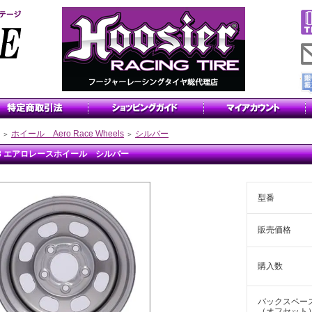
ホイール Aero Race Wheels
シルバー
＞
＞
x8 エアロレースホイール シルバー
型番
販売価格
購入数
バックスペー
（オフセット