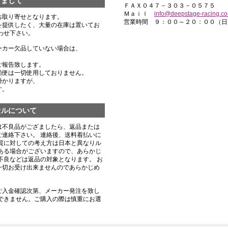
きまして
ＦＡＸ０４７－３０３－０５７５
Ｍａｉｌ
info@deepstage-racing.c
お取り寄せとなります。
営業時間 ９：００～２０：００（日
を提供したく、大量の在庫は置いてお
わせ下さい。
ーカー欠品していない場合は、
ご報告致します。
船便は一切使用しておりません。
掛かりますが、
す。
セルについて
は不良品がござましたら、返品または
連絡下さい。 連絡後、送料着払いに
質に対しての考え方は日本と異なりル
ある場合がございますので、あらかじ
不良などは返品の対象となります。 お
一切お受け出来ませんのであらかじめ
ご入金確認次第、メーカー発注を致し
できません。ご購入の際は慎重にお選