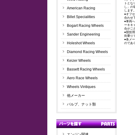
トとな
し」の
American Racing
します
●オフ
Billet Specialities
合わせ
●車両
ーキキ
Bogart Racing Wheels
合がご
●競技
Sander Engineering
街乗り
●各メ
Holeshot Wheels
のであ
Diamond Racing Wheels
Keizer Wheels
Bassett Racing Wheels
Aero Race Wheels
Wheels Vintiques
他メーカー
バルブ、ナット類
エンジン関連