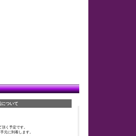
送について
て頂く予定です。
お手元に到着します。