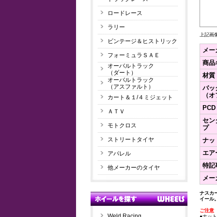
ロードレース
ラリー
上記画
ビンテージ＆ヒストリック
メー
フォーミュラＳＡＥ
商品
オーバルトラック
（ダート）
材質
オーバルトラック
（アスファルト）
バッ
（オ
カート＆１/４ミジェット
PCD
ＡＴＶ
セン
モトクロス
プ
ストリートタイヤ
ナッ
エア
アパレル
特記
他メーカーのタイヤ
メー
ナスカ
イール
ご注意
Weld Racing
●ナッ