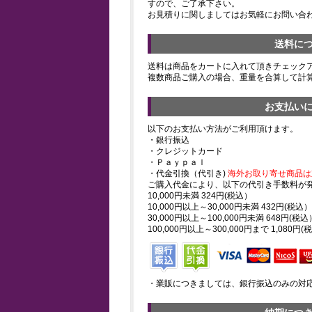
すので、ご了承下さい。
お見積りに関しましてはお気軽にお問い合
送料に
送料は商品をカートに入れて頂きチェック
複数商品ご購入の場合、重量を合算して計
お支払い
以下のお支払い方法がご利用頂けます。
・銀行振込
・クレジットカード
・Ｐａｙｐａｌ
・代金引換（代引き)
海外お取り寄せ商品は
ご購入代金により、以下の代引き手数料が
10,000円未満 324円(税込）
10,000円以上～30,000円未満 432円(税込）
30,000円以上～100,000円未満 648円(税込
100,000円以上～300,000円まで 1,080円(
・業販につきましては、銀行振込のみの対