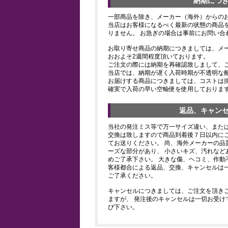
納期につ
一部商品を除き、メーカー（海外）からの
当店はお客様になるべく最新の状態の商品
りません。 お急ぎの場合は事前にお問い合
お取り寄せ商品の納期につきましては、メ
おおよそ2週間程度頂いております。
ご注文の際には納期を再確認致しまして、
当店では、納期が遅く入荷時期が不透明な
お届けする商品につきましては、コストは
確実で入荷の早い空輸便を使用しておりま
返品、キャン
当社の発注ミス等で万一サイズ違い、また
交換は致しますので商品到着後７日以内にご
てお送りください。 尚、海外メーカーの品
ーズな部分があり、 小さいキズ、汚れなど
めご了承下さい。 大きな傷、ヘコミ、作動
客様都合による返品、交換、キャンセルは
ご了承ください。
キャンセルにつきましては、ご注文を頂き
ますが、 発注後のキャンセルは一切お受け
び下さい。