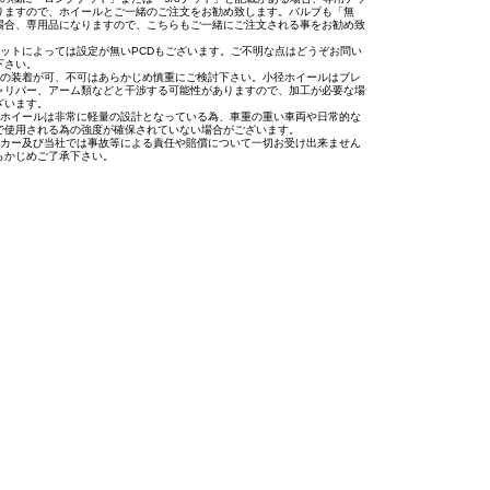
りますので、ホイールとご一緒のご注文をお勧め致します。バルブも「無
場合、専用品になりますので、こちらもご一緒にご注文される事をお勧め致
。
セットによっては設定が無いPCDもございます。ご不明な点はどうぞお問い
下さい。
への装着が可、不可はあらかじめ慎重にご検討下さい。小径ホイールはブレ
ャリパー、アーム類などと干渉する可能性がありますので、加工が必要な場
ざいます。
用ホイールは非常に軽量の設計となっている為、車重の重い車両や日常的な
で使用される為の強度が確保されていない場合がございます。
ーカー及び当社では事故等による責任や賠償について一切お受け出来ません
らかじめご了承下さい。