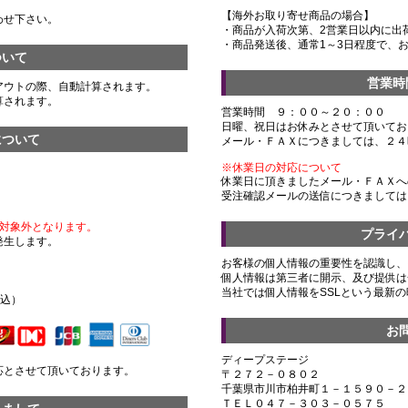
【海外お取り寄せ商品の場合】
わせ下さい。
・商品が入荷次第、2営業日以内に出
・商品発送後、通常1～3日程度で、
ついて
営業時
アウトの際、自動計算されます。
算されます。
営業時間 ９：００～２０：００
日曜、祝日はお休みとさせて頂いてお
について
メール・ＦＡＸにつきましては、２４
※休業日の対応について
休業日に頂きましたメール・ＦＡＸへ
受注確認メールの送信につきましては
対象外となります。
プライ
発生します。
お客様の個人情報の重要性を認識し、
個人情報は第三者に開示、及び提供は
）
当社では個人情報をSSLという最新
税込）
お
ディープステージ
応とさせて頂いております。
〒２７２－０８０２
千葉県市川市柏井町１－１５９０－２
ＴＥＬ０４７－３０３－０５７５