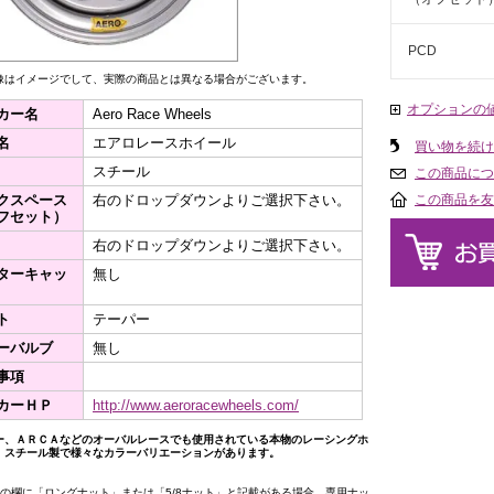
PCD
像はイメージでして、実際の商品とは異なる場合がございます。
オプションの
カー名
Aero Race Wheels
名
エアロレースホイール
買い物を続け
スチール
この商品につ
クスペース
右のドロップダウンよりご選択下さい。
この商品を友
フセット）
右のドロップダウンよりご選択下さい。
ターキャッ
無し
ト
テーパー
ーバルブ
無し
事項
カーＨＰ
http://www.aeroracewheels.com/
ー、ＡＲＣＡなどのオーバルレースでも使用されている本物のレーシングホ
。スチール製で様々なカラーバリエーションがあります。
トの欄に「ロングナット」または「5/8ナット」と記載がある場合、専用ナッ