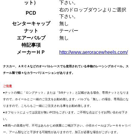
ット）
下さい。
右のドロップダウンよりご選択
PCD
下さい。
センターキャップ
無し
ナット
テーパー
エアーバルブ
無し
特記事項
メーカーＨＰ
http://www.aeroracewheels.com/
ナスカー、ＡＲＣＡなどのオーバルレースでも使用されている本物のレーシングホイール。ス
チール製で様々なカラーバリエーションがあります。
ご注意
●ナットの欄に「ロングナット」または「5/8ナット」と記載がある場合、専用ナットとなりま
すので、ホイールとご一緒のご注文をお勧め致します。バルブも「無し」の場合、専用品にな
りますので、こちらもご一緒にご注文される事をお勧め致します。
●オフセットによっては設定が無いPCDもございます。ご不明な点はどうぞお問い合わせ下さ
い。
●車両への装着が可、不可はあらかじめ慎重にご検討下さい。小径ホイールはブレーキキャリパ
ー、アーム類などと干渉する可能性がありますので、加工が必要な場合がございます。