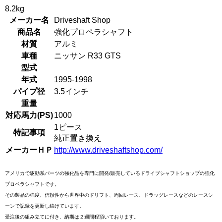
8.2kg
メーカー名
Driveshaft Shop
商品名
強化プロペラシャフト
材質
アルミ
車種
ニッサン R33 GTS
型式
年式
1995-1998
パイプ径
3.5インチ
重量
対応馬力(PS)
1000
1ピース
特記事項
純正置き換え
メーカーＨＰ
http://www.driveshaftshop.com/
アメリカで駆動系パーツの強化品を専門に開発/販売しているドライブシャフトショップの強化
プロペラシャフトです。
その製品の強度、信頼性から世界中のドリフト、周回レース、ドラッグレースなどのレースシ
ーンで記録を更新し続けています。
受注後の組み立てに付き、納期は２週間程頂いております。