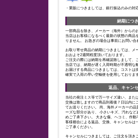
・業販につきましては、銀行振込のみの対
納期につ
一部商品を除き、メーカー（海外）からの
当店はお客様になるべく最新の状態の商品
りません。 お急ぎの場合は事前にお問い合
お取り寄せ商品の納期につきましては、メ
おおよそ2週間程度頂いております。
ご注文の際には納期を再確認致しまして、
当店では、納期が遅く入荷時期が不透明な
お届けする商品につきましては、コストは
確実で入荷の早い空輸便を使用しておりま
返品、キャン
当社の発注ミス等で万一サイズ違い、また
交換は致しますので商品到着後７日以内にご
てお送りください。 尚、海外メーカーの品
ーズな部分があり、 小さいキズ、汚れなど
めご了承下さい。 大きな傷、ヘコミ、作動
客様都合による返品、交換、キャンセルは
ご了承ください。
キャンセルにつきましては、ご注文を頂き