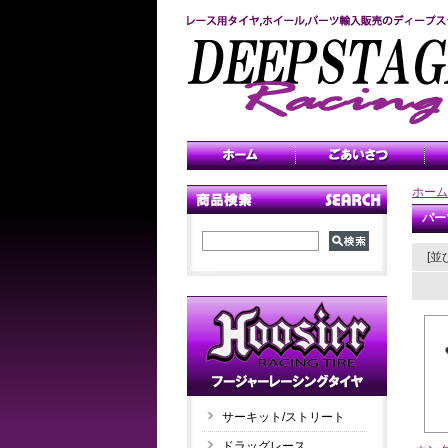
ホーム
パー
[並
サーキット/ストリート
ドラッグレース