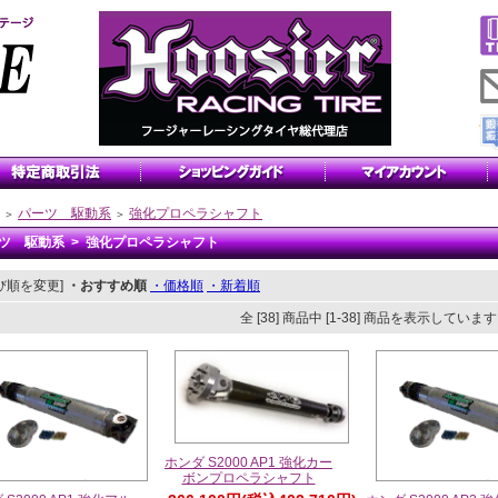
パーツ 駆動系
強化プロペラシャフト
＞
＞
ツ 駆動系 > 強化プロペラシャフト
び順を変更]
・おすすめ順
・価格順
・新着順
全 [38] 商品中 [1-38] 商品を表示していま
ホンダ S2000 AP1 強化カー
ボンプロペラシャフト