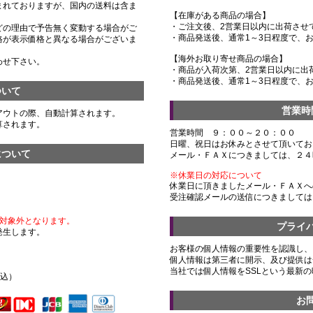
まれておりますが、国内の送料は含ま
【在庫がある商品の場合】
・ご注文後、2営業日以内に出荷させ
どの理由で予告無く変動する場合がご
・商品発送後、通常1～3日程度で、
格が表示価格と異なる場合がございま
【海外お取り寄せ商品の場合】
わせ下さい。
・商品が入荷次第、2営業日以内に出
・商品発送後、通常1～3日程度で、
ついて
営業時
アウトの際、自動計算されます。
算されます。
営業時間 ９：００～２０：００
日曜、祝日はお休みとさせて頂いてお
について
メール・ＦＡＸにつきましては、２４
※休業日の対応について
休業日に頂きましたメール・ＦＡＸへ
受注確認メールの送信につきましては
対象外となります。
プライ
発生します。
お客様の個人情報の重要性を認識し、
個人情報は第三者に開示、及び提供は
）
当社では個人情報をSSLという最新
税込）
お