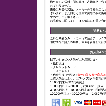
海外からの送料・関税等は、表示価格に含
れておりません。
価格は為替の変動、メーカーの価格改定な
ざいます。また同じく理由で実際の販売価
すので、ご了承下さい。
お見積りに関しましてはお気軽にお問い合
送料に
送料は商品をカートに入れて頂きチェック
複数商品ご購入の場合、重量を合算して計
お支払い
以下のお支払い方法がご利用頂けます。
・銀行振込
・クレジットカード
・Ｐａｙｐａｌ
・代金引換（代引き)
海外お取り寄せ商品は
ご購入代金により、以下の代引き手数料が
10,000円未満 324円(税込）
10,000円以上～30,000円未満 432円(税込）
30,000円以上～100,000円未満 648円(税込
100,000円以上～300,000円まで 1,080円(