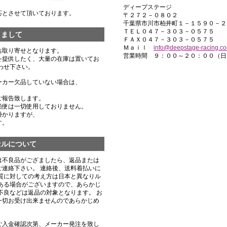
ディープステージ
応とさせて頂いております。
〒２７２－０８０２
千葉県市川市柏井町１－１５９０－２
ＴＥＬ０４７－３０３－０５７５
きまして
ＦＡＸ０４７－３０３－０５７５
Ｍａｉｌ
info@deepstage-racing.c
お取り寄せとなります。
営業時間 ９：００～２０：００（日
を提供したく、大量の在庫は置いてお
わせ下さい。
ーカー欠品していない場合は、
ご報告致します。
船便は一切使用しておりません。
掛かりますが、
す。
セルについて
は不良品がござましたら、返品または
連絡下さい。 連絡後、送料着払いに
質に対しての考え方は日本と異なりル
ある場合がございますので、あらかじ
不良などは返品の対象となります。 お
一切お受け出来ませんのであらかじめ
ご入金確認次第、メーカー発注を致し