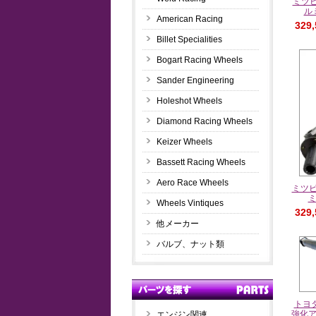
ミツビシ
ル
American Racing
329
Billet Specialities
Bogart Racing Wheels
Sander Engineering
Holeshot Wheels
Diamond Racing Wheels
Keizer Wheels
Bassett Racing Wheels
Aero Race Wheels
ミツビシ
Wheels Vintiques
329
他メーカー
バルブ、ナット類
トヨタ
強化
エンジン関連