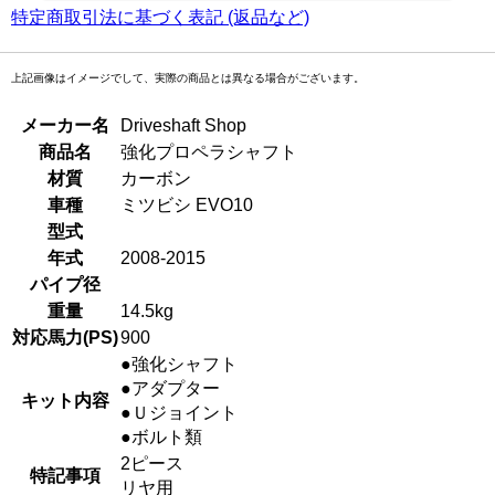
特定商取引法に基づく表記 (返品など)
上記画像はイメージでして、実際の商品とは異なる場合がございます。
メーカー名
Driveshaft Shop
商品名
強化プロペラシャフト
材質
カーボン
車種
ミツビシ EVO10
型式
年式
2008-2015
パイプ径
重量
14.5kg
対応馬力(PS)
900
●強化シャフト
●アダプター
キット内容
●Ｕジョイント
●ボルト類
2ピース
特記事項
リヤ用