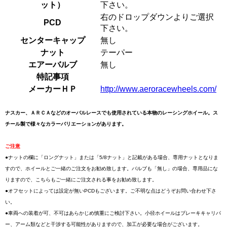
ット）
下さい。
右のドロップダウンよりご選択
PCD
下さい。
センターキャップ
無し
ナット
テーパー
エアーバルブ
無し
特記事項
メーカーＨＰ
http://www.aeroracewheels.com/
ナスカー、ＡＲＣＡなどのオーバルレースでも使用されている本物のレーシングホイール。ス
チール製で様々なカラーバリエーションがあります。
ご注意
●ナットの欄に「ロングナット」または「5/8ナット」と記載がある場合、専用ナットとなりま
すので、ホイールとご一緒のご注文をお勧め致します。バルブも「無し」の場合、専用品にな
りますので、こちらもご一緒にご注文される事をお勧め致します。
●オフセットによっては設定が無いPCDもございます。ご不明な点はどうぞお問い合わせ下さ
い。
●車両への装着が可、不可はあらかじめ慎重にご検討下さい。小径ホイールはブレーキキャリパ
ー、アーム類などと干渉する可能性がありますので、加工が必要な場合がございます。