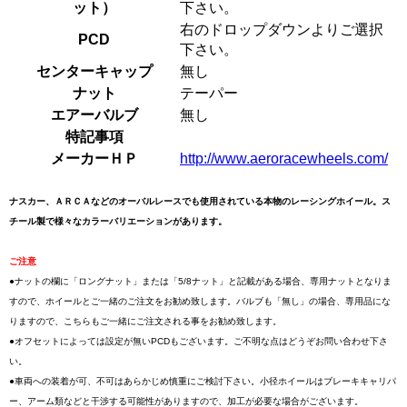
ット）
下さい。
右のドロップダウンよりご選択
PCD
下さい。
センターキャップ
無し
ナット
テーパー
エアーバルブ
無し
特記事項
メーカーＨＰ
http://www.aeroracewheels.com/
ナスカー、ＡＲＣＡなどのオーバルレースでも使用されている本物のレーシングホイール。ス
チール製で様々なカラーバリエーションがあります。
ご注意
●ナットの欄に「ロングナット」または「5/8ナット」と記載がある場合、専用ナットとなりま
すので、ホイールとご一緒のご注文をお勧め致します。バルブも「無し」の場合、専用品にな
りますので、こちらもご一緒にご注文される事をお勧め致します。
●オフセットによっては設定が無いPCDもございます。ご不明な点はどうぞお問い合わせ下さ
い。
●車両への装着が可、不可はあらかじめ慎重にご検討下さい。小径ホイールはブレーキキャリパ
ー、アーム類などと干渉する可能性がありますので、加工が必要な場合がございます。