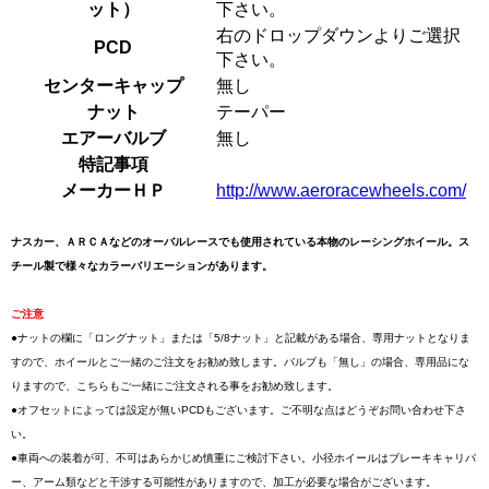
ット）
下さい。
右のドロップダウンよりご選択
PCD
下さい。
センターキャップ
無し
ナット
テーパー
エアーバルブ
無し
特記事項
メーカーＨＰ
http://www.aeroracewheels.com/
ナスカー、ＡＲＣＡなどのオーバルレースでも使用されている本物のレーシングホイール。ス
チール製で様々なカラーバリエーションがあります。
ご注意
●ナットの欄に「ロングナット」または「5/8ナット」と記載がある場合、専用ナットとなりま
すので、ホイールとご一緒のご注文をお勧め致します。バルブも「無し」の場合、専用品にな
りますので、こちらもご一緒にご注文される事をお勧め致します。
●オフセットによっては設定が無いPCDもございます。ご不明な点はどうぞお問い合わせ下さ
い。
●車両への装着が可、不可はあらかじめ慎重にご検討下さい。小径ホイールはブレーキキャリパ
ー、アーム類などと干渉する可能性がありますので、加工が必要な場合がございます。