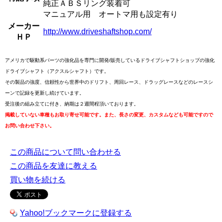
純正ＡＢＳリング装着可
マニュアル用 オートマ用も設定有り
メーカー
http://www.driveshaftshop.com/
ＨＰ
アメリカで駆動系パーツの強化品を専門に開発/販売しているドライブシャフトショップの強化
ドライブシャフト（アクスルシャフト）です。
その製品の強度、信頼性から世界中のドリフト、周回レース、ドラッグレースなどのレースシ
ーンで記録を更新し続けています。
受注後の組み立てに付き、納期は２週間程頂いております。
掲載していない車種もお取り寄せ可能です。また、長さの変更、カスタムなども可能ですので
お問い合わせ下さい。
この商品について問い合わせる
この商品を友達に教える
買い物を続ける
Yahoo!ブックマークに登録する