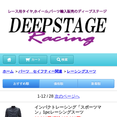
カート
検索
ホーム
＞
パーツ セイフティー関連
＞
レーシングスーツ
おすすめ順
価格順
新着順
1-12 / 28
次のページへ
インパクトレーシング「スポーツマ
ン」1pcレーシングスーツ