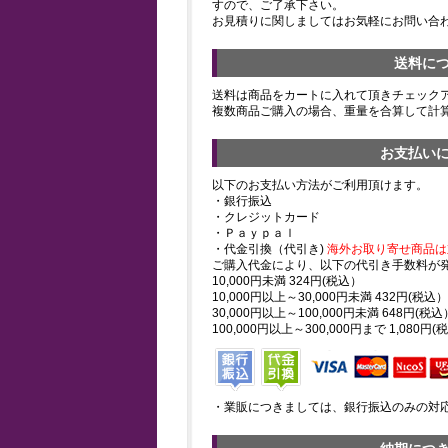
すので、ご了承下さい。
お見積りに関しましてはお気軽にお問い合
送料に
送料は商品をカートに入れて頂きチェック
複数商品ご購入の場合、重量を合算して計
お支払い
以下のお支払い方法がご利用頂けます。
・銀行振込
・クレジットカード
・Ｐａｙｐａｌ
・代金引換（代引き)
海外お取り寄せ商品は
ご購入代金により、以下の代引き手数料が
10,000円未満 324円(税込）
10,000円以上～30,000円未満 432円(税込）
30,000円以上～100,000円未満 648円(税込
100,000円以上～300,000円まで 1,080円(
・業販につきましては、銀行振込のみの対