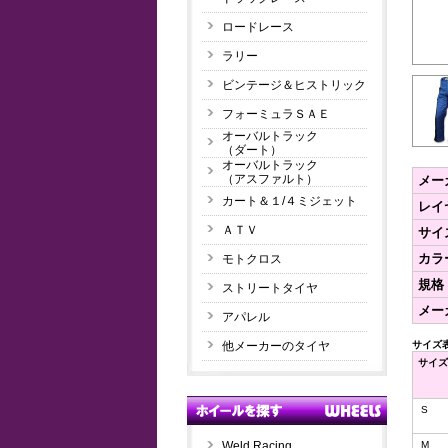
ロードレース
ラリー
ビンテージ＆ヒストリック
フォーミュラＳＡＥ
オーバルトラック
（ダート）
オーバルトラック
（アスファルト）
メー
カート＆１/４ミジェット
レイ
ＡＴＶ
サイ
カラ
モトクロス
規格
ストリートタイヤ
メー
アパレル
他メーカーのタイヤ
サイズ
サイズ
S
Weld Racing
M