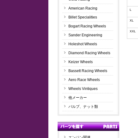
American Racing
L
Billet Specialities
XL
Bogart Racing Wheels
XXL
Sander Engineering
Holeshot Wheels
Diamond Racing Wheels
Keizer Wheels
Bassett Racing Wheels
Aero Race Wheels
Wheels Vintiques
他メーカー
バルブ、ナット類
エンジン関連