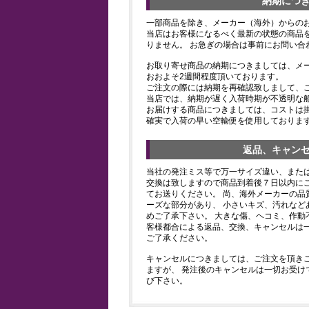
納期につ
一部商品を除き、メーカー（海外）からの
当店はお客様になるべく最新の状態の商品
りません。 お急ぎの場合は事前にお問い合
お取り寄せ商品の納期につきましては、メ
おおよそ2週間程度頂いております。
ご注文の際には納期を再確認致しまして、
当店では、納期が遅く入荷時期が不透明な
お届けする商品につきましては、コストは
確実で入荷の早い空輸便を使用しておりま
返品、キャン
当社の発注ミス等で万一サイズ違い、また
交換は致しますので商品到着後７日以内にご
てお送りください。 尚、海外メーカーの品
ーズな部分があり、 小さいキズ、汚れなど
めご了承下さい。 大きな傷、ヘコミ、作動
客様都合による返品、交換、キャンセルは
ご了承ください。
キャンセルにつきましては、ご注文を頂き
ますが、 発注後のキャンセルは一切お受け
び下さい。