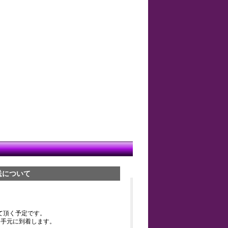
送について
て頂く予定です。
お手元に到着します。