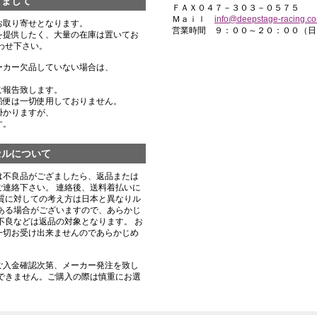
きまして
ＦＡＸ０４７－３０３－０５７５
Ｍａｉｌ
info@deepstage-racing.c
お取り寄せとなります。
営業時間 ９：００～２０：００（日
を提供したく、大量の在庫は置いてお
わせ下さい。
ーカー欠品していない場合は、
ご報告致します。
船便は一切使用しておりません。
掛かりますが、
す。
セルについて
は不良品がござましたら、返品または
連絡下さい。 連絡後、送料着払いに
質に対しての考え方は日本と異なりル
ある場合がございますので、あらかじ
不良などは返品の対象となります。 お
一切お受け出来ませんのであらかじめ
ご入金確認次第、メーカー発注を致し
できません。ご購入の際は慎重にお選