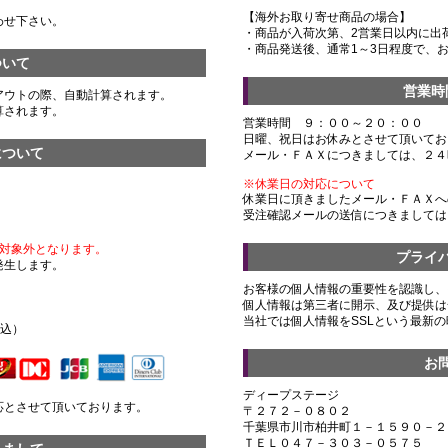
【海外お取り寄せ商品の場合】
わせ下さい。
・商品が入荷次第、2営業日以内に出
・商品発送後、通常1～3日程度で、
ついて
営業時
アウトの際、自動計算されます。
算されます。
営業時間 ９：００～２０：００
日曜、祝日はお休みとさせて頂いてお
について
メール・ＦＡＸにつきましては、２４
※休業日の対応について
休業日に頂きましたメール・ＦＡＸへ
受注確認メールの送信につきましては
対象外となります。
プライ
発生します。
お客様の個人情報の重要性を認識し、
個人情報は第三者に開示、及び提供は
）
当社では個人情報をSSLという最新
税込）
お
ディープステージ
応とさせて頂いております。
〒２７２－０８０２
千葉県市川市柏井町１－１５９０－２
ＴＥＬ０４７－３０３－０５７５