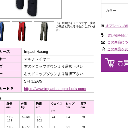
カラー
上記画像はイメージです。実際
オプションの
の商品と異なる場合がございま
す。
買い物を続け
この商品につ
この商品を友
カー名
Impact Racing
ヤー
マルチレイヤー
ズ
右のドロップダウンより選択下さい
ー
右のドロップダウンより選択下さい
SFI 3.2A/5
カーＨＰ
https://www.impactraceproducts.com/
表
身長
体重
胸囲
ウェイス
ヒップ
股下
cm
kg
cm
ト
cm
cm
cm
162-
59-68
96-
74
84
79
168
102
168-
68-77
107-
81
91
79