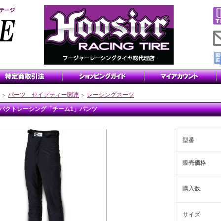
パーツ セイフティー関連
レーシングスーツ
＞
＞
パクトレーシング「チーム1」パンツ
型番
販売価格
購入数
サイズ