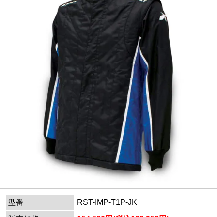
型番
RST-IMP-T1P-JK