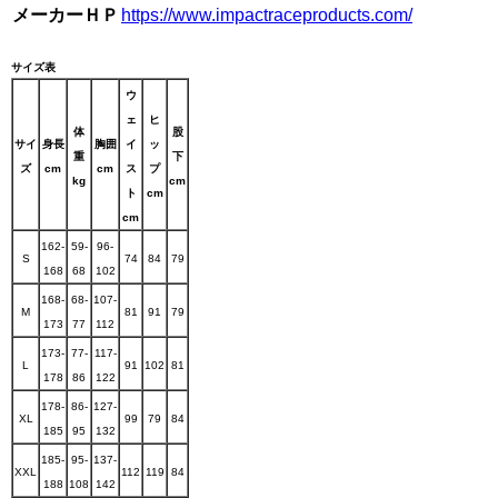
メーカーＨＰ
https://www.impactraceproducts.com/
サイズ表
ウ
ェ
ヒ
体
股
サイ
身長
胸囲
イ
ッ
重
下
ズ
cm
cm
ス
プ
kg
cm
ト
cm
cm
162-
59-
96-
S
74
84
79
168
68
102
168-
68-
107-
M
81
91
79
173
77
112
173-
77-
117-
L
91
102
81
178
86
122
178-
86-
127-
XL
99
79
84
185
95
132
185-
95-
137-
XXL
112
119
84
188
108
142