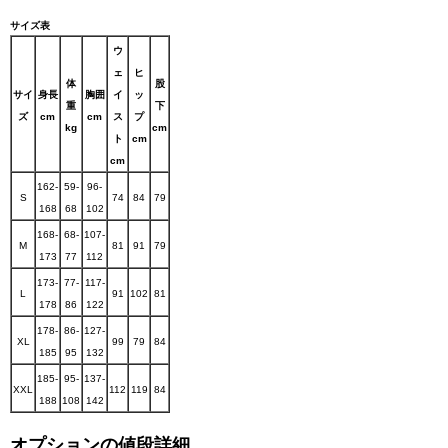
サイズ表
ウ
ェ
ヒ
体
股
サイ
身長
胸囲
イ
ッ
重
下
ズ
cm
cm
ス
プ
kg
cm
ト
cm
cm
162-
59-
96-
S
74
84
79
168
68
102
168-
68-
107-
M
81
91
79
173
77
112
173-
77-
117-
L
91
102
81
178
86
122
178-
86-
127-
XL
99
79
84
185
95
132
185-
95-
137-
XXL
112
119
84
188
108
142
オプションの値段詳細