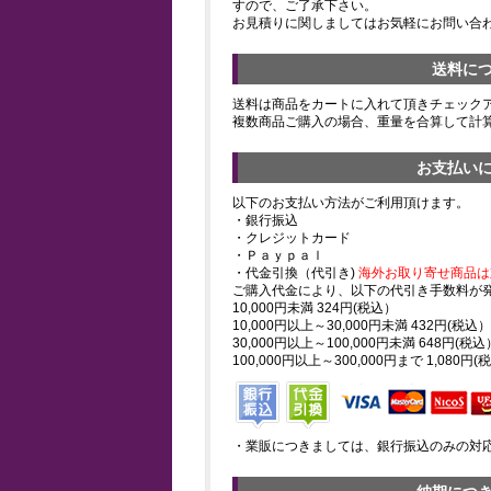
すので、ご了承下さい。
お見積りに関しましてはお気軽にお問い合
送料に
送料は商品をカートに入れて頂きチェック
複数商品ご購入の場合、重量を合算して計
お支払い
以下のお支払い方法がご利用頂けます。
・銀行振込
・クレジットカード
・Ｐａｙｐａｌ
・代金引換（代引き)
海外お取り寄せ商品は
ご購入代金により、以下の代引き手数料が
10,000円未満 324円(税込）
10,000円以上～30,000円未満 432円(税込）
30,000円以上～100,000円未満 648円(税込
100,000円以上～300,000円まで 1,080円(
・業販につきましては、銀行振込のみの対