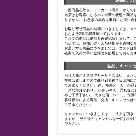
納期につ
一部商品を除き、メーカー（海外）からの
当店はお客様になるべく最新の状態の商品
りません。 お急ぎの場合は事前にお問い合
お取り寄せ商品の納期につきましては、メ
おおよそ2週間程度頂いております。
ご注文の際には納期を再確認致しまして、
当店では、納期が遅く入荷時期が不透明な
お届けする商品につきましては、コストは
確実で入荷の早い空輸便を使用しておりま
返品、キャン
当社の発注ミス等で万一サイズ違い、また
交換は致しますので商品到着後７日以内にご
てお送りください。 尚、海外メーカーの品
ーズな部分があり、 小さいキズ、汚れなど
めご了承下さい。 大きな傷、ヘコミ、作動
客様都合による返品、交換、キャンセルは
ご了承ください。
キャンセルにつきましては、ご注文を頂き
ますが、 発注後のキャンセルは一切お受け
び下さい。