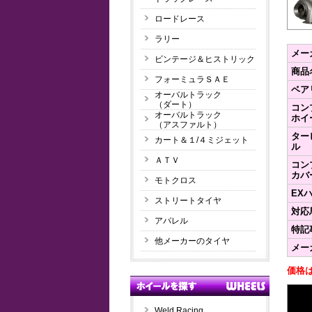
ロードレース
ラリー
メー
ビンテージ＆ヒストリック
商品
フォーミュラＳＡＥ
ベア
オーバルトラック
（ダート）
コン
オーバルトラック
ホイ
（アスファルト）
ター
カート＆１/４ミジェット
ル
ＡＴＶ
コン
カバ
モトクロス
EX
ストリートタイヤ
対応馬
アパレル
特記
他メーカーのタイヤ
メー
価格は
Weld Racing