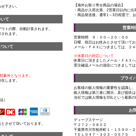
【海外お取り寄せ商品の場合】
わせ下さい。
・商品が入荷次第、2営業日以内に出
・商品発送後、通常1～3日程度で、
ついて
営業時
アウトの際、自動計算されます。
算されます。
営業時間 ９：００～２０：００
日曜、祝日はお休みとさせて頂いてお
について
メール・ＦＡＸにつきましては、２４
※休業日の対応について
休業日に頂きましたメール・ＦＡＸへ
受注確認メールの送信につきましては
対象外となります。
プライ
発生します。
お客様の個人情報の重要性を認識し、
個人情報は第三者に開示、及び提供は
）
当社では個人情報をSSLという最新
税込）
お
ディープステージ
応とさせて頂いております。
〒２７２－０８０２
千葉県市川市柏井町１－１５９０－２
ＴＥＬ０４７－３０３－０５７５