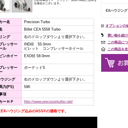
る場合がございます。
EXハウジング
カー名
Precision Turbo
オプションの
名
Billet CEA 5558 Turbo
買い物を続け
リング
右のドロップダウンより選択下さい。
この商品につ
プレッサー
IND径 55.0mm
ール
ビレット コンプレッサーホイール
この商品を友
ビンホイー
EXD径 58.0mm
プレッサー
ポーテッドS
ー
ハウジング
右のドロップダウンより選択下さい。
力(PS)
590
事項
カーＨＰ
http://www.precisionturbo.net/
EXハウジング込みのASSYの価格です。