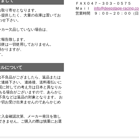
きまして
ＦＡＸ０４７－３０３－０５７５
Ｍａｉｌ
info@deepstage-racing.c
お取り寄せとなります。
営業時間 ９：００～２０：００（日
を提供したく、大量の在庫は置いてお
わせ下さい。
ーカー欠品していない場合は、
ご報告致します。
船便は一切使用しておりません。
掛かりますが、
す。
セルについて
は不良品がござましたら、返品または
連絡下さい。 連絡後、送料着払いに
質に対しての考え方は日本と異なりル
ある場合がございますので、あらかじ
不良などは返品の対象となります。 お
一切お受け出来ませんのであらかじめ
ご入金確認次第、メーカー発注を致し
できません。ご購入の際は慎重にお選