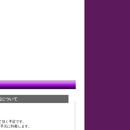
送について
て頂く予定です。
お手元に到着します。