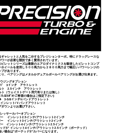
はギャレットと人気を二分するプレジションターボ。特にドラッグレースな
パワーが必要な競技で多く愛用されています。
のビレットシリーズは最新のエアロダイナミクスを駆使したビレットコンプ
ーホイールを使用し５００馬力から２８００馬力まで幅広いパワーレンジの
ップがあります。
より、ベアリングはメタルかデュアルボールベアリングがお選び出来ます。
ハウジングオプション
ﾊﾞﾝﾄﾞ 3インチ アウトレット
ボルト 2.5インチ アウトレット
5ボルト（ウェイストゲート用穴有りまたは無し）
ﾙﾄまたは5ﾎﾞﾙﾄご希望の場合はご指定下さい)
ﾝｸﾞﾙ 3-5/8インチVバンドアウトレット
ドインレット/Ｖバンドアウトレット
プダウンよりお選び下さい。
プレッサーカバーオプション
バー インレット2.5インチ/アウトレット2インチ
カバー インレット3インチ/アウトレット2インチ
バー インレット4インチ/アウトレット2.5インチ
ッドS" インレット4インチ/アウトレット2.5インチ（ポーテッド）
無い場合は"ポーテッドS"カバーになります。