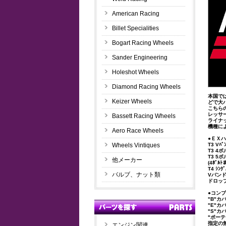
American Racing
Billet Specialities
Bogart Racing Wheels
Sander Engineering
Holeshot Wheels
Diamond Racing Wheels
本国で
Keizer Wheels
どで大
こちら
レッサ
Bassett Racing Wheels
ライナ
機種に
Aero Race Wheels
●ＥＸ
Wheels Vintiques
T3 V
T3 4
T3 
他メーカー
(4ﾎﾞ
T4 ｼ
バルブ、ナット類
Vバン
ドロッ
●コン
"B"カ
"E"
"S"カ
"ポーテ
指定の
エンジン関連