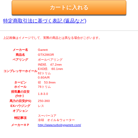
特定商取引法に基づく表記 (返品など)
上記画像はイメージでして、実際の商品とは異なる場合がございます。
メーカー名
Garrett
商品名
GTX2863R
ベアリング
ボールベアリング
IND径. 47.2mm
EXD径. 60.1mm
コンプレッサーホイール
62トリム
0.60A/R
タービン
径 53.9mm
ホイール
76トリム
排気量の目安
1.8-3.0
(ﾘｯﾀｰ）
馬力の目安(PS)
250-360
EXハウジング
レス
オプション
スーパーコア
特記事項
冷却 オイル＆ウォーター
メーカーＨＰ
http://www.turbobygarrett.com/