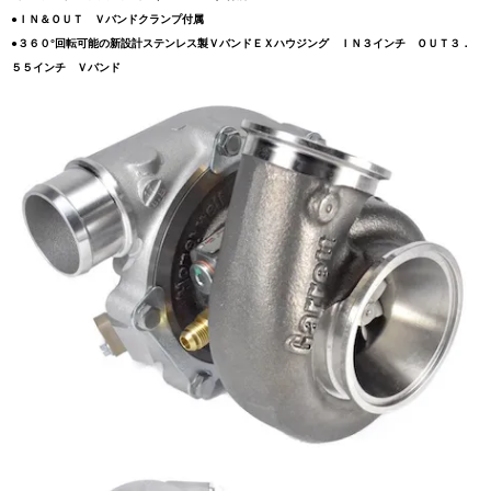
●ＩＮ＆ＯＵＴ Ｖバンドクランプ付属
●３６０°回転可能の新設計ステンレス製ＶバンドＥＸハウジング ＩＮ３インチ ＯＵＴ３．
５５インチ Ｖバンド