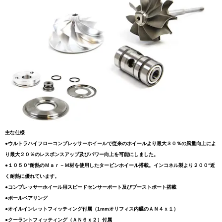
主な仕様
●ウルトラハイフローコンプレッサーホイールで従来のホイールより最大３０％の風量向上によ
り最大２０％のレスポンスアップ及びパワー向上を可能にしました。
●１０５０°耐熱のＭａｒ－Ｍ材を使用したタービンホイール搭載。インコネル製より２００°近
く耐熱に優れています。
●コンプレッサーホイール用スピードセンサーポート及びブーストポート搭載
●ボールベアリング
●オイルインレットフィッティング付属（1mmオリフィス内臓のＡＮ４ｘ１）
●クーラントフィッティング（ＡＮ６ｘ２）付属