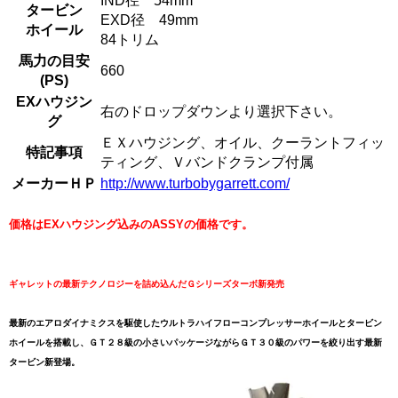
IND径 54mm
タービン
EXD径 49mm
ホイール
84トリム
馬力の目安
660
(PS)
EXハウジン
右のドロップダウンより選択下さい。
グ
ＥＸハウジング、オイル、クーラントフィッ
特記事項
ティング、Ｖバンドクランプ付属
メーカーＨＰ
http://www.turbobygarrett.com/
価格はEXハウジング込みのASSYの価格です。
ギャレットの最新テクノロジーを詰め込んだＧシリーズターボ新発売
最新のエアロダイナミクスを駆使したウルトラハイフローコンプレッサーホイールとタービン
ホイールを搭載し、ＧＴ２８級の小さいパッケージながらＧＴ３０級のパワーを絞り出す最新
タービン新登場。