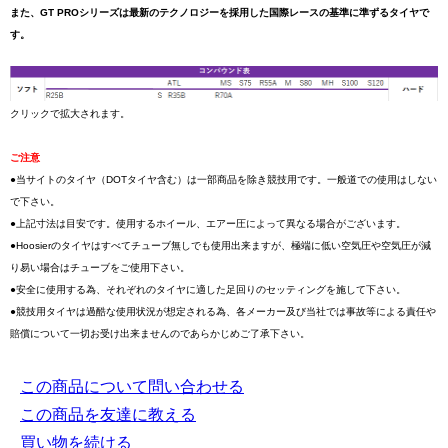
また、GT PROシリーズは最新のテクノロジーを採用した国際レースの基準に準ずるタイヤで
す。
クリックで拡大されます。
ご注意
●当サイトのタイヤ（DOTタイヤ含む）は一部商品を除き競技用です。一般道での使用はしない
で下さい。
●上記寸法は目安です。使用するホイール、エアー圧によって異なる場合がございます。
●Hoosierのタイヤはすべてチューブ無しでも使用出来ますが、極端に低い空気圧や空気圧が減
り易い場合はチューブをご使用下さい。
●安全に使用する為、それぞれのタイヤに適した足回りのセッティングを施して下さい。
●競技用タイヤは過酷な使用状況が想定される為、各メーカー及び当社では事故等による責任や
賠償について一切お受け出来ませんのであらかじめご了承下さい。
この商品について問い合わせる
この商品を友達に教える
買い物を続ける