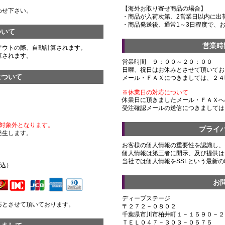
【海外お取り寄せ商品の場合】
わせ下さい。
・商品が入荷次第、2営業日以内に出
・商品発送後、通常1～3日程度で、
ついて
営業時
アウトの際、自動計算されます。
算されます。
営業時間 ９：００～２０：００
日曜、祝日はお休みとさせて頂いてお
について
メール・ＦＡＸにつきましては、２４
※休業日の対応について
休業日に頂きましたメール・ＦＡＸへ
受注確認メールの送信につきましては
対象外となります。
プライ
発生します。
お客様の個人情報の重要性を認識し、
個人情報は第三者に開示、及び提供は
）
当社では個人情報をSSLという最新
税込）
お
ディープステージ
応とさせて頂いております。
〒２７２－０８０２
千葉県市川市柏井町１－１５９０－２
ＴＥＬ０４７－３０３－０５７５