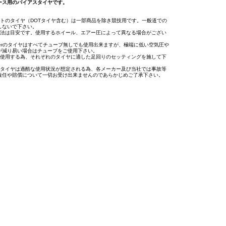
ース用のバイアスタイヤです。
イトのタイヤ（DOTタイヤ含む）は一部商品を除き競技用です。一般道での
しないで下さい。
寸法は目安です。使用するホイール、エアー圧によって異なる場合がござい
osierのタイヤはすべてチューブ無しでも使用出来ますが、極端に低い空気圧や
が減り易い場合はチューブをご使用下さい。
に使用する為、それぞれのタイヤに適した足回りのセッティングを施して下
用タイヤは過酷な使用状況が想定される為、各メーカー及び当社では事故等
責任や賠償について一切お受け出来ませんのであらかじめご了承下さい。