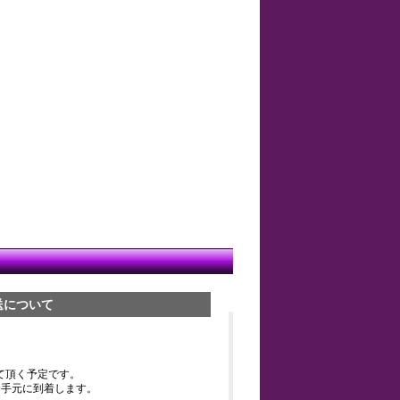
送について
て頂く予定です。
お手元に到着します。