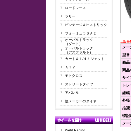
ロードレース
ラリー
ビンテージ＆ヒストリック
フォーミュラＳＡＥ
オーバルトラック
上記画
（ダート）
メー
オーバルトラック
（アスファルト）
型番
カート＆１/４ミジェット
商品
ＡＴＶ
商品
モトクロス
サイ
ストリートタイヤ
トレ
アパレル
総幅
外径
他メーカーのタイヤ
推奨
特記
メー
Weld Racing