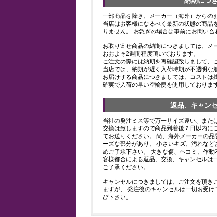
納期につ
一部商品を除き、メーカー（海外）からの
当店はお客様になるべく最新の状態の商品
りません。 お急ぎの場合は事前にお問い合
お取り寄せ商品の納期につきましては、メ
おおよそ2週間程度頂いております。
ご注文の際には納期を再確認致しまして、
当店では、納期が遅く入荷時期が不透明な
お届けする商品につきましては、コストは
確実で入荷の早い空輸便を使用しておりま
返品、キャン
当社の発注ミス等で万一サイズ違い、また
交換は致しますので商品到着後７日以内にご
てお送りください。 尚、海外メーカーの品
ーズな部分があり、 小さいキズ、汚れなど
めご了承下さい。 大きな傷、ヘコミ、作動
客様都合による返品、交換、キャンセルは
ご了承ください。
キャンセルにつきましては、ご注文を頂き
ますが、 発注後のキャンセルは一切お受け
び下さい。