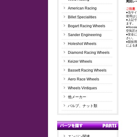
周回レ
American Racing
ご注意
●当サ
使用は
Billet Specialities
●上記
ます。
Bogart Racing Wheels
●Ho
空気圧
Sander Engineering
●安全
さい。
●競技
Holeshot Wheels
による
Diamond Racing Wheels
Keizer Wheels
Bassett Racing Wheels
Aero Race Wheels
Wheels Vintiques
他メーカー
バルブ、ナット類
エンジン関連