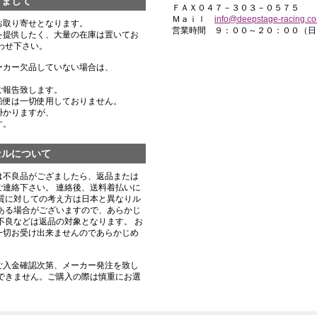
きまして
ＦＡＸ０４７－３０３－０５７５
Ｍａｉｌ
info@deepstage-racing.c
お取り寄せとなります。
営業時間 ９：００～２０：００（日
を提供したく、大量の在庫は置いてお
わせ下さい。
ーカー欠品していない場合は、
ご報告致します。
船便は一切使用しておりません。
掛かりますが、
す。
セルについて
は不良品がござましたら、返品または
連絡下さい。 連絡後、送料着払いに
質に対しての考え方は日本と異なりル
ある場合がございますので、あらかじ
不良などは返品の対象となります。 お
一切お受け出来ませんのであらかじめ
ご入金確認次第、メーカー発注を致し
できません。ご購入の際は慎重にお選