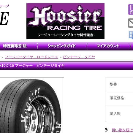
フージャータイヤ ロードレース
ビンテージ タイヤ
＞
＞
.5x10.0-15 フージャー ビンテージタイヤ
型番
販売価格
購入数
買い物を続け