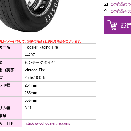
この商品につ
この商品を友
像はイメージでして、実際の商品とは異なる場合がございます。
カー名
Hoosier Racing Tire
44297
名
ビンテージタイヤ
名（英字）
Vintage Tire
ズ
25.5x10.0-15
ッド幅
254mm
285mm
655mm
リム幅
8-11
事項
カーＨＰ
http://www.hoosiertire.com/