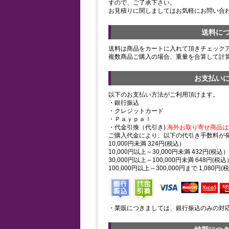
すので、ご了承下さい。
お見積りに関しましてはお気軽にお問い合
送料に
送料は商品をカートに入れて頂きチェック
複数商品ご購入の場合、重量を合算して計
お支払い
以下のお支払い方法がご利用頂けます。
・銀行振込
・クレジットカード
・Ｐａｙｐａｌ
・代金引換（代引き)
海外お取り寄せ商品は
ご購入代金により、以下の代引き手数料が
10,000円未満 324円(税込）
10,000円以上～30,000円未満 432円(税込）
30,000円以上～100,000円未満 648円(税込
100,000円以上～300,000円まで 1,080円(
・業販につきましては、銀行振込のみの対