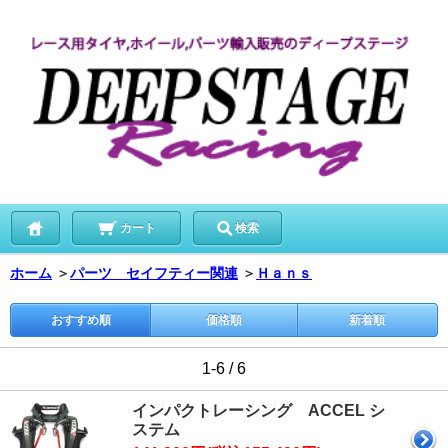
カート
検索
ホーム
＞
パーツ セイフティー関連
＞
Ｈａｎｓ
おすすめ順
価格順
新着順
1-6 / 6
インパクトレーシング ACCEL シ
ステム