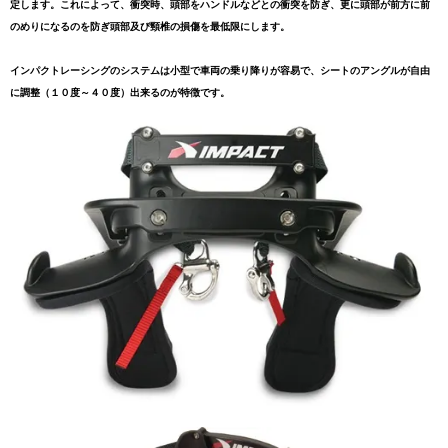
定します。これによって、衝突時、頭部をハンドルなどとの衝突を防ぎ、更に頭部が前方に前
のめりになるのを防ぎ頭部及び頸椎の損傷を最低限にします。
インパクトレーシングのシステムは小型で車両の乗り降りが容易で、シートのアングルが自由
に調整（１０度～４０度）出来るのが特徴です。