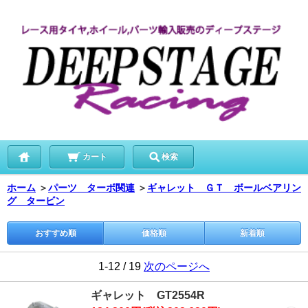
カート
検索
ホーム
＞
パーツ ターボ関連
＞
ギャレット ＧＴ ボールベアリン
グ タービン
おすすめ順
価格順
新着順
1-12 / 19
次のページへ
ギャレット GT2554R