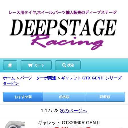
カート
検索
ホーム
＞
パーツ ターボ関連
＞
ギャレット GTX GENⅡ シリーズ
タービン
おすすめ順
価格順
新着順
1-12 / 28
次のページへ
ギャレット GTX2860R GENⅡ