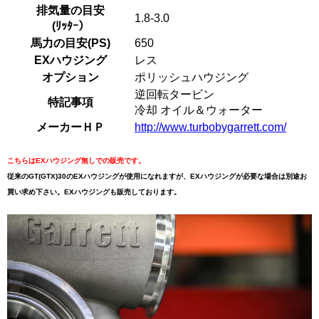
排気量の目安
1.8-3.0
(ﾘｯﾀｰ）
馬力の目安(PS)
650
EXハウジング
レス
オプション
ポリッシュハウジング
逆回転タービン
特記事項
冷却 オイル＆ウォーター
メーカーＨＰ
http://www.turbobygarrett.com/
こちらはEXハウジング無しでの販売です。
従来のGT(GTX)30のEXハウジングが使用になれますが、EXハウジングが必要な場合は別途お
買い求め下さい。EXハウジングも販売しております。