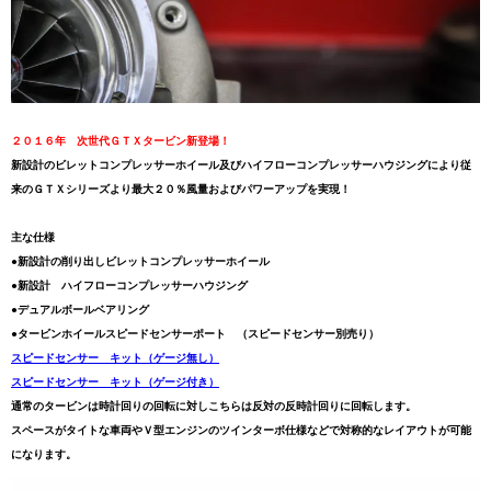
２０１６年 次世代ＧＴＸタービン新登場！
新設計のビレットコンプレッサーホイール及びハイフローコンプレッサーハウジングにより従
来のＧＴＸシリーズより最大２０％風量およびパワーアップを実現！
主な仕様
●新設計の削り出しビレットコンプレッサーホイール
●新設計 ハイフローコンプレッサーハウジング
●デュアルボールベアリング
●タービンホイールスピードセンサーポート （スピードセンサー別売り）
スピードセンサー キット（ゲージ無し）
スピードセンサー キット（ゲージ付き）
通常のタービンは時計回りの回転に対しこちらは反対の反時計回りに回転します。
スペースがタイトな車両やＶ型エンジンのツインターボ仕様などで対称的なレイアウトが可能
になります。