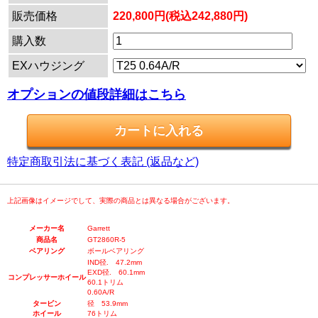
販売価格
220,800円(税込242,880円)
購入数
EXハウジング
オプションの値段詳細はこちら
特定商取引法に基づく表記 (返品など)
上記画像はイメージでして、実際の商品とは異なる場合がございます。
メーカー名
Garrett
商品名
GT2860R-5
ベアリング
ボールベアリング
IND径. 47.2mm
EXD径. 60.1mm
コンプレッサーホイール
60.1トリム
0.60A/R
タービン
径 53.9mm
ホイール
76トリム