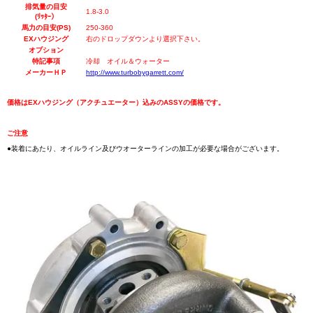
排気量の目安
1.8-3.0
(ﾘｯﾀｰ）
馬力の目安(PS)
250-360
EXハウジング
右のドロップダウンより選択下さい。
オプション
特記事項
冷却 オイル＆ウォーター
メーカーＨＰ
http://www.turbobygarrett.com/
価格はEXハウジング（アクチュエーター）込みのASSYの価格です。
ご注意
●装着にあたり、オイルライン及びウオーターラインの加工が必要な場合がございます。