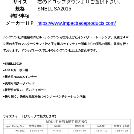
サイズ
右のドロップダウンよりご選択下さい。
規格
SNELL SA2015
特記事項
メーカーＨＰ
https://www.impactraceproducts.com/
シンプソン社の創始者のビル・シンプソンが立ち上げたインパクト・レーシング。現在は４Ｗ
Ｄ界の大手のマスタークラフト社と手を組みセイフティー関連中心の商品の開発、販売を行っ
ております。ドラッグレースでは今やシンプソン社以上の普及率です。
●SNELL2010
●100％カーボン製
●耐火性NOMEXインナー
●脱着可能チークパッド
●視野性が良い、広いアイポート
●曇り難く、快適な温度を保つインナーベンチレーション内臓
サイズチャート(クリックで拡大します）