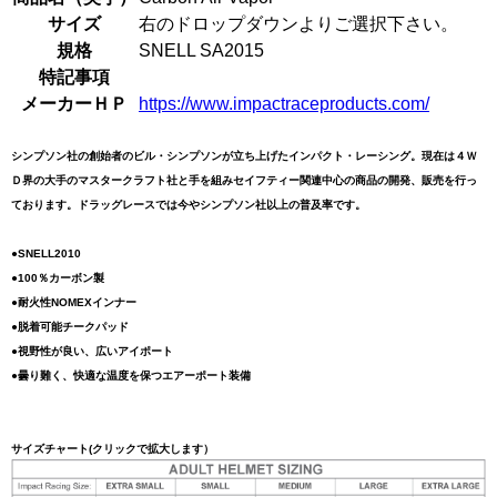
サイズ
右のドロップダウンよりご選択下さい。
規格
SNELL SA2015
特記事項
メーカーＨＰ
https://www.impactraceproducts.com/
シンプソン社の創始者のビル・シンプソンが立ち上げたインパクト・レーシング。現在は４Ｗ
Ｄ界の大手のマスタークラフト社と手を組みセイフティー関連中心の商品の開発、販売を行っ
ております。ドラッグレースでは今やシンプソン社以上の普及率です。
●SNELL2010
●100％カーボン製
●耐火性NOMEXインナー
●脱着可能チークパッド
●視野性が良い、広いアイポート
●曇り難く、快適な温度を保つエアーポート装備
サイズチャート(クリックで拡大します）