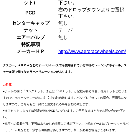
ット）
下さい。
右のドロップダウンよりご選択
PCD
下さい。
センターキャップ
無し
ナット
テーパー
エアーバルブ
無し
特記事項
メーカーＨＰ
http://www.aeroracewheels.com/
ナスカー、ＡＲＣＡなどのオーバルレースでも使用されている本物のレーシングホイール。ス
チール製で様々なカラーバリエーションがあります。
ご注意
●ナットの欄に「ロングナット」または「5/8ナット」と記載がある場合、専用ナットとなりま
すので、ホイールとご一緒のご注文をお勧め致します。バルブも「無し」の場合、専用品にな
りますので、こちらもご一緒にご注文される事をお勧め致します。
●オフセットによっては設定が無いPCDもございます。ご不明な点はどうぞお問い合わせ下さ
い。
●車両への装着が可、不可はあらかじめ慎重にご検討下さい。小径ホイールはブレーキキャリパ
ー、アーム類などと干渉する可能性がありますので、加工が必要な場合がございます。