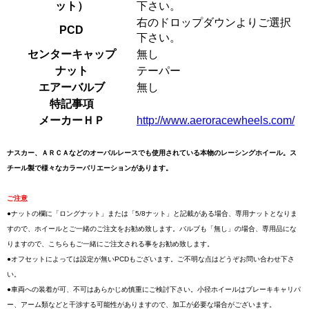
ット）
下さい。
右のドロップダウンよりご選択
PCD
下さい。
センターキャップ
無し
ナット
テーパー
エアーバルブ
無し
特記事項
メーカーＨＰ
http://www.aeroracewheels.com/
ナスカー、ＡＲＣＡなどのオーバルレースでも使用されている本物のレーシングホイール。ス
チール製で様々なカラーバリエーションがあります。
ご注意
●ナットの欄に「ロングナット」または「5/8ナット」と記載がある場合、専用ナットとなりま
すので、ホイールとご一緒のご注文をお勧め致します。バルブも「無し」の場合、専用品にな
りますので、こちらもご一緒にご注文される事をお勧め致します。
●オフセットによっては設定が無いPCDもございます。ご不明な点はどうぞお問い合わせ下さ
い。
●車両への装着が可、不可はあらかじめ慎重にご検討下さい。小径ホイールはブレーキキャリパ
ー、アーム類などと干渉する可能性がありますので、加工が必要な場合がございます。