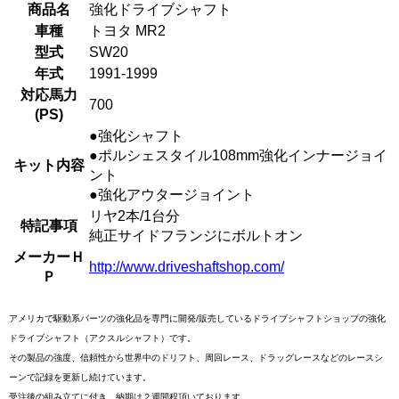
商品名
強化ドライブシャフト
車種
トヨタ MR2
型式
SW20
年式
1991-1999
対応馬力
700
(PS)
●強化シャフト
●ポルシェスタイル108mm強化インナージョイ
キット内容
ント
●強化アウタージョイント
リヤ2本/1台分
特記事項
純正サイドフランジにボルトオン
メーカーＨ
http://www.driveshaftshop.com/
Ｐ
アメリカで駆動系パーツの強化品を専門に開発/販売しているドライブシャフトショップの強化
ドライブシャフト（アクスルシャフト）です。
その製品の強度、信頼性から世界中のドリフト、周回レース、ドラッグレースなどのレースシ
ーンで記録を更新し続けています。
受注後の組み立てに付き、納期は２週間程頂いております。