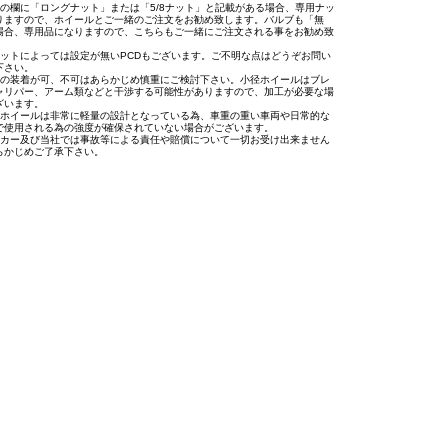
トの欄に「ロングナット」または「5/8ナット」と記載がある場合、専用ナッ
りますので、ホイールとご一緒のご注文をお勧め致します。バルブも「無
場合、専用品になりますので、こちらもご一緒にご注文される事をお勧め致
。
セットによっては設定が無いPCDもございます。ご不明な点はどうぞお問い
下さい。
への装着が可、不可はあらかじめ慎重にご検討下さい。小径ホイールはブレ
ャリパー、アーム類などと干渉する可能性がありますので、加工が必要な場
ざいます。
用ホイールは非常に軽量の設計となっている為、車重の重い車両や日常的な
で使用される為の強度が確保されていない場合がございます。
ーカー及び当社では事故等による責任や賠償について一切お受け出来ません
らかじめご了承下さい。