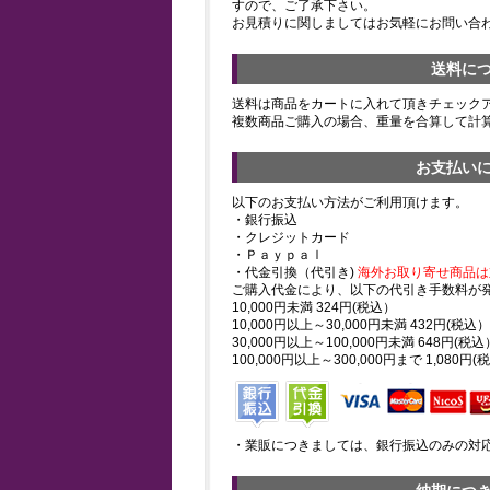
すので、ご了承下さい。
お見積りに関しましてはお気軽にお問い合
送料に
送料は商品をカートに入れて頂きチェック
複数商品ご購入の場合、重量を合算して計
お支払い
以下のお支払い方法がご利用頂けます。
・銀行振込
・クレジットカード
・Ｐａｙｐａｌ
・代金引換（代引き)
海外お取り寄せ商品は
ご購入代金により、以下の代引き手数料が
10,000円未満 324円(税込）
10,000円以上～30,000円未満 432円(税込）
30,000円以上～100,000円未満 648円(税込
100,000円以上～300,000円まで 1,080円(
・業販につきましては、銀行振込のみの対