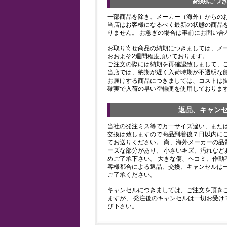
納期につ
一部商品を除き、メーカー（海外）からの
当店はお客様になるべく最新の状態の商品
りません。 お急ぎの場合は事前にお問い合
お取り寄せ商品の納期につきましては、メ
おおよそ2週間程度頂いております。
ご注文の際には納期を再確認致しまして、
当店では、納期が遅く入荷時期が不透明な
お届けする商品につきましては、コストは
確実で入荷の早い空輸便を使用しておりま
返品、キャン
当社の発注ミス等で万一サイズ違い、また
交換は致しますので商品到着後７日以内にご
てお送りください。 尚、海外メーカーの品
ーズな部分があり、 小さいキズ、汚れなど
めご了承下さい。 大きな傷、ヘコミ、作動
客様都合による返品、交換、キャンセルは
ご了承ください。
キャンセルにつきましては、ご注文を頂き
ますが、 発注後のキャンセルは一切お受け
び下さい。