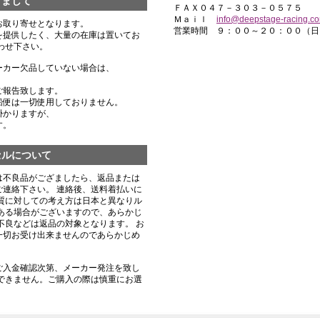
きまして
ＦＡＸ０４７－３０３－０５７５
Ｍａｉｌ
info@deepstage-racing.c
お取り寄せとなります。
営業時間 ９：００～２０：００（日
を提供したく、大量の在庫は置いてお
わせ下さい。
ーカー欠品していない場合は、
ご報告致します。
船便は一切使用しておりません。
掛かりますが、
す。
セルについて
は不良品がござましたら、返品または
連絡下さい。 連絡後、送料着払いに
質に対しての考え方は日本と異なりル
ある場合がございますので、あらかじ
不良などは返品の対象となります。 お
一切お受け出来ませんのであらかじめ
ご入金確認次第、メーカー発注を致し
できません。ご購入の際は慎重にお選