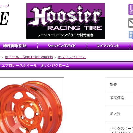
ホイール Aero Race Wheels
オレンジクローム
＞
＞
x7 エアロレースホイール オレンジクローム
型番
販売価格
購入数
バックスペー
（オフセット