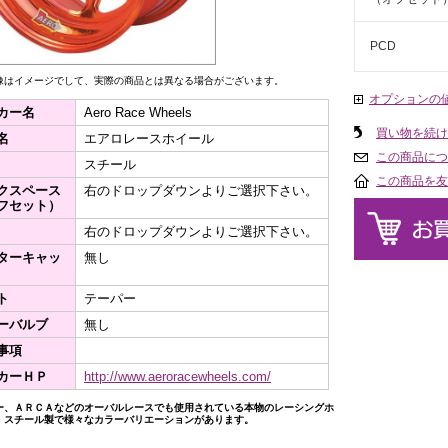
PCD
像はイメージでして、実際の商品とは異なる場合がございます。
オプションの
カー名
Aero Race Wheels
買い物を続け
名
エアロレースホイール
この商品につ
スチール
この商品を友
クスペース
右のドロップダウンよりご選択下さい。
フセット）
右のドロップダウンよりご選択下さい。
ターキャッ
無し
ト
テーパー
ーバルブ
無し
事項
カーＨＰ
http://www.aeroracewheels.com/
ー、ＡＲＣＡなどのオーバルレースでも使用されている本物のレーシングホ
。スチール製で様々なカラーバリエーションがあります。