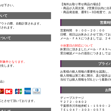
【海外お取り寄せ商品の場合】
わせ下さい。
・商品が入荷次第、2営業日以内に出
・商品発送後、通常1～3日程度で、
ついて
営業時
アウトの際、自動計算されます。
算されます。
営業時間 ９：００～２０：００
日曜、祝日はお休みとさせて頂いてお
について
メール・ＦＡＸにつきましては、２４
※休業日の対応について
休業日に頂きましたメール・ＦＡＸへ
受注確認メールの送信につきましては
対象外となります。
プライ
発生します。
お客様の個人情報の重要性を認識し、
個人情報は第三者に開示、及び提供は
）
当社では個人情報をSSLという最新
税込）
お
ディープステージ
応とさせて頂いております。
〒２７２－０８０２
千葉県市川市柏井町１－１５９０－２
ＴＥＬ０４７－３０３－０５７５