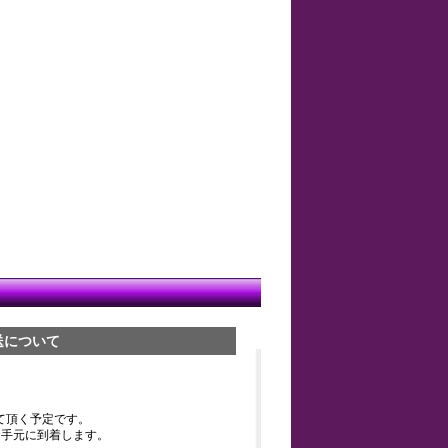
送について
て頂く予定です。
お手元に到着します。