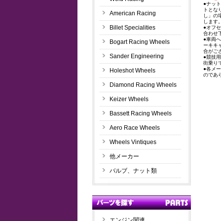
●ナッ
トとな
American Racing
し」の
します
Billet Specialities
●オフ
合わせ
●車両
Bogart Racing Wheels
ーキキ
合がご
Sander Engineering
●競技
街乗り
●各メ
Holeshot Wheels
のであ
Diamond Racing Wheels
Keizer Wheels
Bassett Racing Wheels
Aero Race Wheels
Wheels Vintiques
他メーカー
バルブ、ナット類
エンジン関連