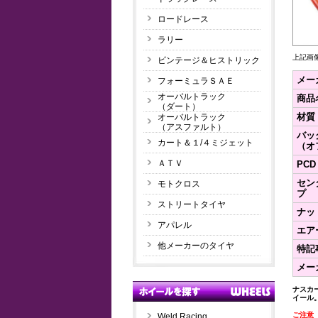
ロードレース
ラリー
上記画
ビンテージ＆ヒストリック
メー
フォーミュラＳＡＥ
オーバルトラック
商品
（ダート）
材質
オーバルトラック
（アスファルト）
バッ
カート＆１/４ミジェット
（オ
ＡＴＶ
PCD
セン
モトクロス
プ
ストリートタイヤ
ナッ
アパレル
エア
他メーカーのタイヤ
特記
メー
ナスカ
イール
ご注意
Weld Racing